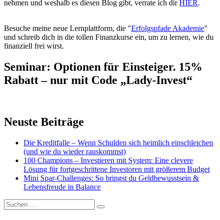
nehmen und weshalb es diesen Blog gibt, verrate ich dir
HIER
.
Besuche meine neue Lernplattform, die "
Erfolgspfade Akademie
"
und schreib dich in die tollen Finanzkurse ein, um zu lernen, wie du
finanziell frei wirst.
Seminar: Optionen für Einsteiger. 15%
Rabatt – nur mit Code „Lady-Invest“
Neuste Beiträge
Die Kreditfalle – Wenn Schulden sich heimlich einschleichen
(und wie du wieder rauskommst)
100 Champions – Investieren mit System: Eine clevere
Lösung für fortgeschrittene Investoren mit größerem Budget
Mini Spar-Challenges: So bringst du Geldbewusstsein &
Lebensfreude in Balance
Suchen
Suchen
nach: