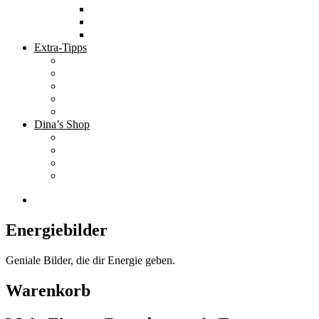
Tolle Hotels
Inspirierende Orte
Bucket List
Extra-Tipps
Die besten Finanzbücher
Newsletter ;-)
Bücher zur Optimierung deines Lebens
Nützliche Tools
Finanzbloggerinnen
Dina’s Shop
Finanzprodukte
Subliminals
Coole Stylz für Investoren
Finanz-Mode
Energiebilder
Geniale Bilder, die dir Energie geben.
Warenkorb