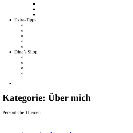
Tolle Hotels
Inspirierende Orte
Bucket List
Extra-Tipps
Die besten Finanzbücher
Newsletter ;-)
Bücher zur Optimierung deines Lebens
Nützliche Tools
Finanzbloggerinnen
Dina’s Shop
Finanzprodukte
Subliminals
Coole Stylz für Investoren
Finanz-Mode
Kategorie:
Über mich
Persönliche Themen