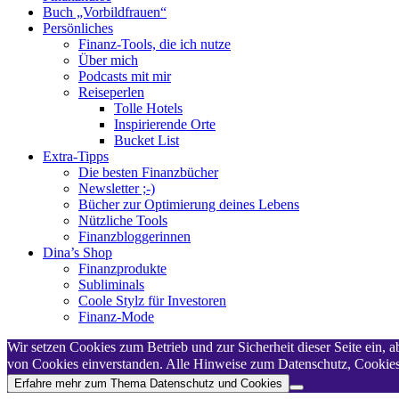
Buch „Vorbildfrauen“
Persönliches
Finanz-Tools, die ich nutze
Über mich
Podcasts mit mir
Reiseperlen
Tolle Hotels
Inspirierende Orte
Bucket List
Extra-Tipps
Die besten Finanzbücher
Newsletter ;-)
Bücher zur Optimierung deines Lebens
Nützliche Tools
Finanzbloggerinnen
Dina’s Shop
Finanzprodukte
Subliminals
Coole Stylz für Investoren
Finanz-Mode
Wir setzen Cookies zum Betrieb und zur Sicherheit dieser Seite ein,
von Cookies einverstanden. Alle Hinweise zum Datenschutz, Cookies,
Erfahre mehr zum Thema Datenschutz und Cookies