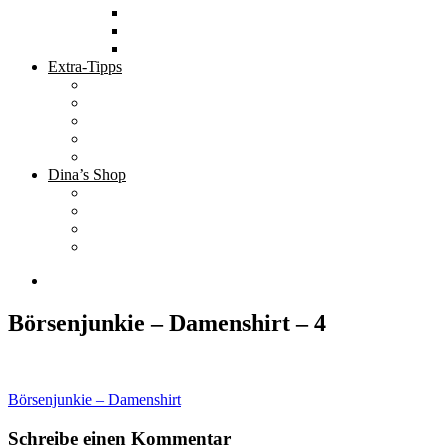
Tolle Hotels
Inspirierende Orte
Bucket List
Extra-Tipps
Die besten Finanzbücher
Newsletter ;-)
Bücher zur Optimierung deines Lebens
Nützliche Tools
Finanzbloggerinnen
Dina’s Shop
Finanzprodukte
Subliminals
Coole Stylz für Investoren
Finanz-Mode
Börsenjunkie – Damenshirt – 4
Beitragsnavigation
Börsenjunkie – Damenshirt
Schreibe einen Kommentar