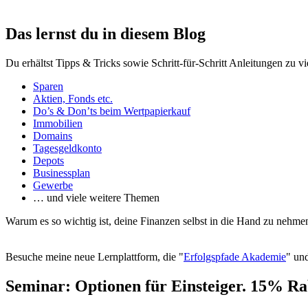
Das lernst du in diesem Blog
Du erhältst Tipps & Tricks sowie Schritt-für-Schritt Anleitungen zu v
Sparen
Aktien, Fonds etc.
Do’s & Don’ts beim Wertpapierkauf
Immobilien
Domains
Tagesgeldkonto
Depots
Businessplan
Gewerbe
… und viele weitere Themen
Warum es so wichtig ist, deine Finanzen selbst in die Hand zu nehmen
Besuche meine neue Lernplattform, die "
Erfolgspfade Akademie
" und
Seminar: Optionen für Einsteiger. 15% Ra