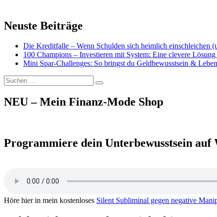
Neuste Beiträge
Die Kreditfalle – Wenn Schulden sich heimlich einschleichen 
100 Champions – Investieren mit System: Eine clevere Lösung 
Mini Spar-Challenges: So bringst du Geldbewusstsein & Leben
Suchen
Suchen
nach:
NEU – Mein Finanz-Mode Shop
Programmiere dein Unterbewusstsein auf 
Höre hier in mein kostenloses
Silent Subliminal gegen negative Mani