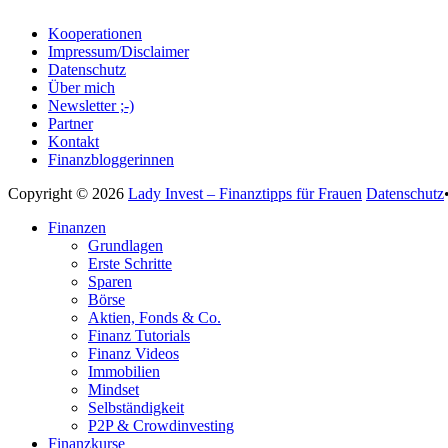
Kooperationen
Impressum/Disclaimer
Datenschutz
Über mich
Newsletter ;-)
Partner
Kontakt
Finanzbloggerinnen
Copyright © 2026
Lady Invest – Finanztipps für Frauen
Datenschutz
Nach
Finanzen
oben
Grundlagen
scrollen
Erste Schritte
Sparen
Börse
Aktien, Fonds & Co.
Finanz Tutorials
Finanz Videos
Immobilien
Mindset
Selbständigkeit
P2P & Crowdinvesting
Finanzkurse