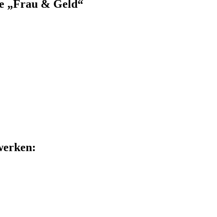
pe „Frau & Geld“
zwerken: