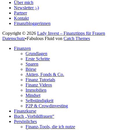
Über mich
Newsletter ;-)
Partner
Kontakt
Finanzbloggerinnen
Copyright © 2026
Lady Invest – Finanztipps für Frauen
Datenschutz
•
Fabulous Fluid von
Catch Themes
Nach
Finanzen
oben
Grundlagen
scrollen
Erste Schritte
Sparen
Börse
Aktien, Fonds & Co.
Finanz Tutorials
Finanz Videos
Immobilien
Mindset
Selbständigkeit
P2P & Crowdinvesting
Finanzkurse
Buch „Vorbildfrauen“
Persönliches
Finanz-Tools, die ich nutze