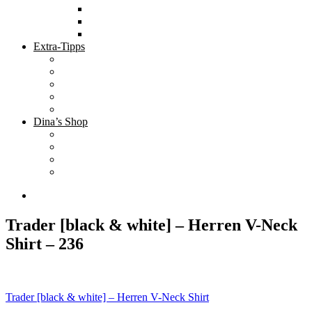
Tolle Hotels
Inspirierende Orte
Bucket List
Extra-Tipps
Die besten Finanzbücher
Newsletter ;-)
Bücher zur Optimierung deines Lebens
Nützliche Tools
Finanzbloggerinnen
Dina’s Shop
Finanzprodukte
Subliminals
Coole Stylz für Investoren
Finanz-Mode
Trader [black & white] – Herren V-Neck
Shirt – 236
Beitragsnavigation
Trader [black & white] – Herren V-Neck Shirt