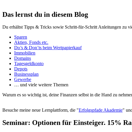
Das lernst du in diesem Blog
Du erhältst Tipps & Tricks sowie Schritt-für-Schritt Anleitungen zu v
Sparen
Aktien, Fonds etc.
Do’s & Don’ts beim Wertpapierkauf
Immobilien
Domains
Tagesgeldkonto
Depots
Businessplan
Gewerbe
… und viele weitere Themen
Warum es so wichtig ist, deine Finanzen selbst in die Hand zu nehmen
Besuche meine neue Lernplattform, die "
Erfolgspfade Akademie
" und
Seminar: Optionen für Einsteiger. 15% Ra