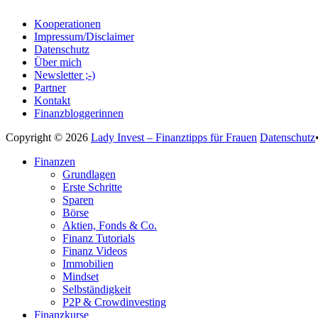
Kooperationen
Impressum/Disclaimer
Datenschutz
Über mich
Newsletter ;-)
Partner
Kontakt
Finanzbloggerinnen
Copyright © 2026
Lady Invest – Finanztipps für Frauen
Datenschutz
Nach
Finanzen
oben
Grundlagen
scrollen
Erste Schritte
Sparen
Börse
Aktien, Fonds & Co.
Finanz Tutorials
Finanz Videos
Immobilien
Mindset
Selbständigkeit
P2P & Crowdinvesting
Finanzkurse