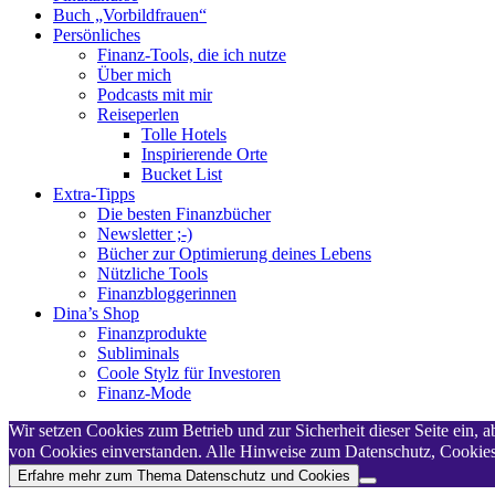
Buch „Vorbildfrauen“
Persönliches
Finanz-Tools, die ich nutze
Über mich
Podcasts mit mir
Reiseperlen
Tolle Hotels
Inspirierende Orte
Bucket List
Extra-Tipps
Die besten Finanzbücher
Newsletter ;-)
Bücher zur Optimierung deines Lebens
Nützliche Tools
Finanzbloggerinnen
Dina’s Shop
Finanzprodukte
Subliminals
Coole Stylz für Investoren
Finanz-Mode
Wir setzen Cookies zum Betrieb und zur Sicherheit dieser Seite ein,
von Cookies einverstanden. Alle Hinweise zum Datenschutz, Cookies,
Erfahre mehr zum Thema Datenschutz und Cookies