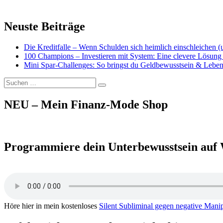
Neuste Beiträge
Die Kreditfalle – Wenn Schulden sich heimlich einschleichen 
100 Champions – Investieren mit System: Eine clevere Lösung 
Mini Spar-Challenges: So bringst du Geldbewusstsein & Leben
Suchen
Suchen
nach:
NEU – Mein Finanz-Mode Shop
Programmiere dein Unterbewusstsein auf 
Höre hier in mein kostenloses
Silent Subliminal gegen negative Mani