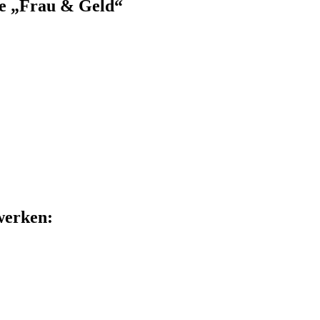
pe „Frau & Geld“
zwerken: