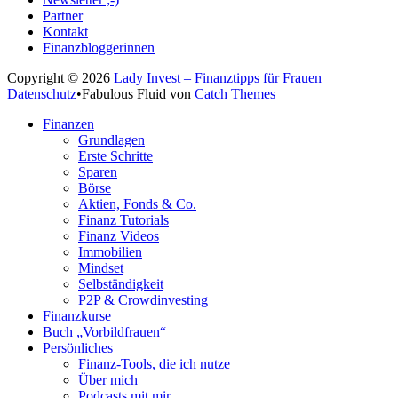
Partner
Kontakt
Finanzbloggerinnen
Copyright © 2026
Lady Invest – Finanztipps für Frauen
Datenschutz
•
Fabulous Fluid von
Catch Themes
Nach
Finanzen
oben
Grundlagen
scrollen
Erste Schritte
Sparen
Börse
Aktien, Fonds & Co.
Finanz Tutorials
Finanz Videos
Immobilien
Mindset
Selbständigkeit
P2P & Crowdinvesting
Finanzkurse
Buch „Vorbildfrauen“
Persönliches
Finanz-Tools, die ich nutze
Über mich
Podcasts mit mir