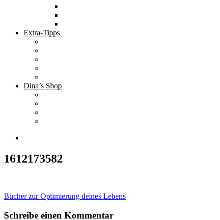
Tolle Hotels
Inspirierende Orte
Bucket List
Extra-Tipps
Die besten Finanzbücher
Newsletter ;-)
Bücher zur Optimierung deines Lebens
Nützliche Tools
Finanzbloggerinnen
Dina’s Shop
Finanzprodukte
Subliminals
Coole Stylz für Investoren
Finanz-Mode
1612173582
Beitragsnavigation
Bücher zur Optimierung deines Lebens
Schreibe einen Kommentar