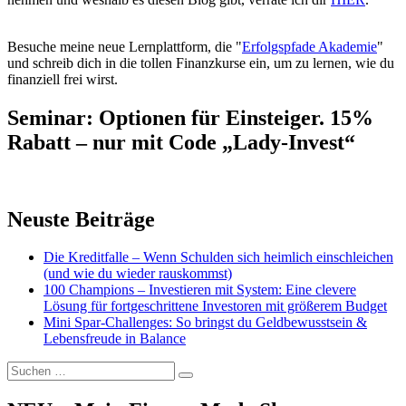
Besuche meine neue Lernplattform, die "
Erfolgspfade Akademie
"
und schreib dich in die tollen Finanzkurse ein, um zu lernen, wie du
finanziell frei wirst.
Seminar: Optionen für Einsteiger. 15%
Rabatt – nur mit Code „Lady-Invest“
Neuste Beiträge
Die Kreditfalle – Wenn Schulden sich heimlich einschleichen
(und wie du wieder rauskommst)
100 Champions – Investieren mit System: Eine clevere
Lösung für fortgeschrittene Investoren mit größerem Budget
Mini Spar-Challenges: So bringst du Geldbewusstsein &
Lebensfreude in Balance
Suchen
Suchen
nach: