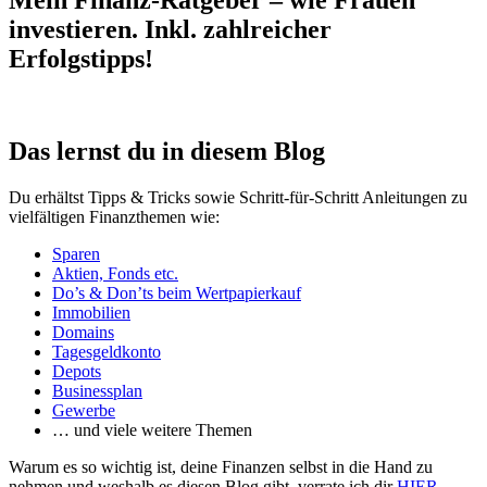
Mein Finanz-Ratgeber – wie Frauen
investieren. Inkl. zahlreicher
Erfolgstipps!
Das lernst du in diesem Blog
Du erhältst Tipps & Tricks sowie Schritt-für-Schritt Anleitungen zu
vielfältigen Finanzthemen wie:
Sparen
Aktien, Fonds etc.
Do’s & Don’ts beim Wertpapierkauf
Immobilien
Domains
Tagesgeldkonto
Depots
Businessplan
Gewerbe
… und viele weitere Themen
Warum es so wichtig ist, deine Finanzen selbst in die Hand zu
nehmen und weshalb es diesen Blog gibt, verrate ich dir
HIER
.