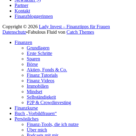
Partner
Kontakt
Finanzbloggerinnen
Copyright © 2026
Lady Invest – Finanztipps für Frauen
Datenschutz
•
Fabulous Fluid von
Catch Themes
Nach
Finanzen
oben
Grundlagen
scrollen
Erste Schritte
Sparen
Börse
Aktien, Fonds & Co.
Finanz Tutorials
Finanz Videos
Immobilien
Mindset
Selbständigkeit
P2P & Crowdinvesting
Finanzkurse
Buch „Vorbildfrauen“
Persönliches
Finanz-Tools, die ich nutze
Über mich
Podcasts mit mir