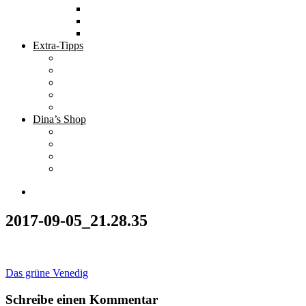
Tolle Hotels
Inspirierende Orte
Bucket List
Extra-Tipps
Die besten Finanzbücher
Newsletter ;-)
Bücher zur Optimierung deines Lebens
Nützliche Tools
Finanzbloggerinnen
Dina’s Shop
Finanzprodukte
Subliminals
Coole Stylz für Investoren
Finanz-Mode
2017-09-05_21.28.35
Beitragsnavigation
Das grüne Venedig
Schreibe einen Kommentar