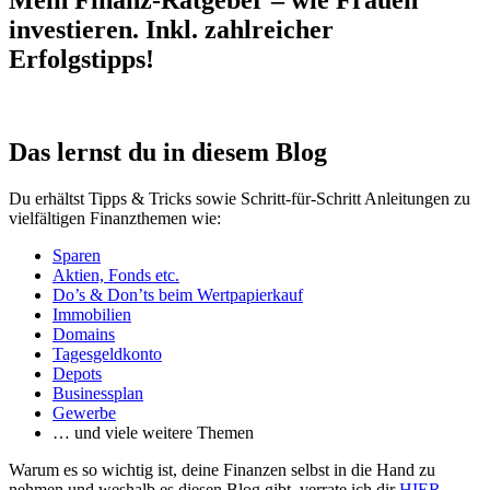
Mein Finanz-Ratgeber – wie Frauen
investieren. Inkl. zahlreicher
Erfolgstipps!
Das lernst du in diesem Blog
Du erhältst Tipps & Tricks sowie Schritt-für-Schritt Anleitungen zu
vielfältigen Finanzthemen wie:
Sparen
Aktien, Fonds etc.
Do’s & Don’ts beim Wertpapierkauf
Immobilien
Domains
Tagesgeldkonto
Depots
Businessplan
Gewerbe
… und viele weitere Themen
Warum es so wichtig ist, deine Finanzen selbst in die Hand zu
nehmen und weshalb es diesen Blog gibt, verrate ich dir
HIER
.