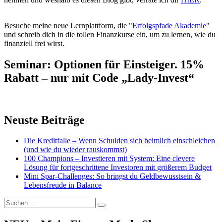
Besuche meine neue Lernplattform, die "
Erfolgspfade Akademie
"
und schreib dich in die tollen Finanzkurse ein, um zu lernen, wie du
finanziell frei wirst.
Seminar: Optionen für Einsteiger. 15%
Rabatt – nur mit Code „Lady-Invest“
Neuste Beiträge
Die Kreditfalle – Wenn Schulden sich heimlich einschleichen
(und wie du wieder rauskommst)
100 Champions – Investieren mit System: Eine clevere
Lösung für fortgeschrittene Investoren mit größerem Budget
Mini Spar-Challenges: So bringst du Geldbewusstsein &
Lebensfreude in Balance
Suchen
Suchen
nach: