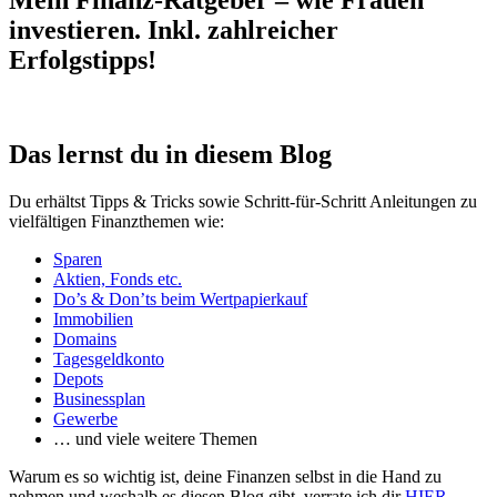
Mein Finanz-Ratgeber – wie Frauen
investieren. Inkl. zahlreicher
Erfolgstipps!
Das lernst du in diesem Blog
Du erhältst Tipps & Tricks sowie Schritt-für-Schritt Anleitungen zu
vielfältigen Finanzthemen wie:
Sparen
Aktien, Fonds etc.
Do’s & Don’ts beim Wertpapierkauf
Immobilien
Domains
Tagesgeldkonto
Depots
Businessplan
Gewerbe
… und viele weitere Themen
Warum es so wichtig ist, deine Finanzen selbst in die Hand zu
nehmen und weshalb es diesen Blog gibt, verrate ich dir
HIER
.