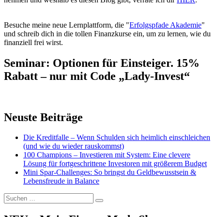
Besuche meine neue Lernplattform, die "
Erfolgspfade Akademie
"
und schreib dich in die tollen Finanzkurse ein, um zu lernen, wie du
finanziell frei wirst.
Seminar: Optionen für Einsteiger. 15%
Rabatt – nur mit Code „Lady-Invest“
Neuste Beiträge
Die Kreditfalle – Wenn Schulden sich heimlich einschleichen
(und wie du wieder rauskommst)
100 Champions – Investieren mit System: Eine clevere
Lösung für fortgeschrittene Investoren mit größerem Budget
Mini Spar-Challenges: So bringst du Geldbewusstsein &
Lebensfreude in Balance
Suchen
Suchen
nach: