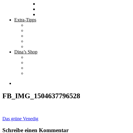
Tolle Hotels
Inspirierende Orte
Bucket List
Extra-Tipps
Die besten Finanzbücher
Newsletter ;-)
Bücher zur Optimierung deines Lebens
Nützliche Tools
Finanzbloggerinnen
Dina’s Shop
Finanzprodukte
Subliminals
Coole Stylz für Investoren
Finanz-Mode
FB_IMG_1504637796528
Beitragsnavigation
Das grüne Venedig
Schreibe einen Kommentar