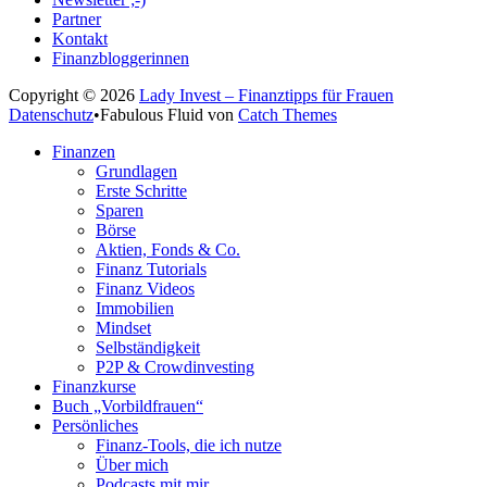
Partner
Kontakt
Finanzbloggerinnen
Copyright © 2026
Lady Invest – Finanztipps für Frauen
Datenschutz
•
Fabulous Fluid von
Catch Themes
Nach
Finanzen
oben
Grundlagen
scrollen
Erste Schritte
Sparen
Börse
Aktien, Fonds & Co.
Finanz Tutorials
Finanz Videos
Immobilien
Mindset
Selbständigkeit
P2P & Crowdinvesting
Finanzkurse
Buch „Vorbildfrauen“
Persönliches
Finanz-Tools, die ich nutze
Über mich
Podcasts mit mir