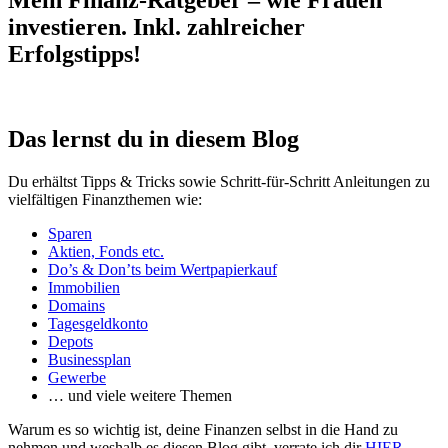
Mein Finanz-Ratgeber – wie Frauen
investieren. Inkl. zahlreicher
Erfolgstipps!
Das lernst du in diesem Blog
Du erhältst Tipps & Tricks sowie Schritt-für-Schritt Anleitungen zu
vielfältigen Finanzthemen wie:
Sparen
Aktien, Fonds etc.
Do’s & Don’ts beim Wertpapierkauf
Immobilien
Domains
Tagesgeldkonto
Depots
Businessplan
Gewerbe
… und viele weitere Themen
Warum es so wichtig ist, deine Finanzen selbst in die Hand zu
nehmen und weshalb es diesen Blog gibt, verrate ich dir
HIER
.