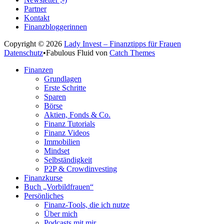
Partner
Kontakt
Finanzbloggerinnen
Copyright © 2026
Lady Invest – Finanztipps für Frauen
Datenschutz
•
Fabulous Fluid von
Catch Themes
Nach
Finanzen
oben
Grundlagen
scrollen
Erste Schritte
Sparen
Börse
Aktien, Fonds & Co.
Finanz Tutorials
Finanz Videos
Immobilien
Mindset
Selbständigkeit
P2P & Crowdinvesting
Finanzkurse
Buch „Vorbildfrauen“
Persönliches
Finanz-Tools, die ich nutze
Über mich
Podcasts mit mir