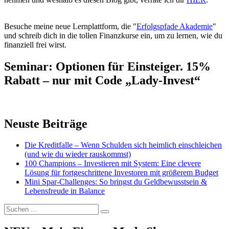
Besuche meine neue Lernplattform, die "
Erfolgspfade Akademie
"
und schreib dich in die tollen Finanzkurse ein, um zu lernen, wie du
finanziell frei wirst.
Seminar: Optionen für Einsteiger. 15%
Rabatt – nur mit Code „Lady-Invest“
Neuste Beiträge
Die Kreditfalle – Wenn Schulden sich heimlich einschleichen
(und wie du wieder rauskommst)
100 Champions – Investieren mit System: Eine clevere
Lösung für fortgeschrittene Investoren mit größerem Budget
Mini Spar-Challenges: So bringst du Geldbewusstsein &
Lebensfreude in Balance
Suchen
Suchen
nach: