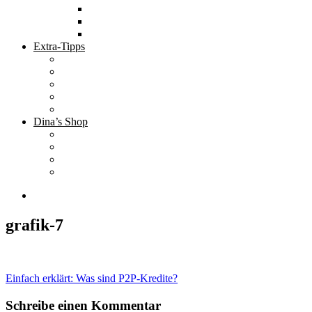
Tolle Hotels
Inspirierende Orte
Bucket List
Extra-Tipps
Die besten Finanzbücher
Newsletter ;-)
Bücher zur Optimierung deines Lebens
Nützliche Tools
Finanzbloggerinnen
Dina’s Shop
Finanzprodukte
Subliminals
Coole Stylz für Investoren
Finanz-Mode
grafik-7
Beitragsnavigation
Einfach erklärt: Was sind P2P-Kredite?
Schreibe einen Kommentar