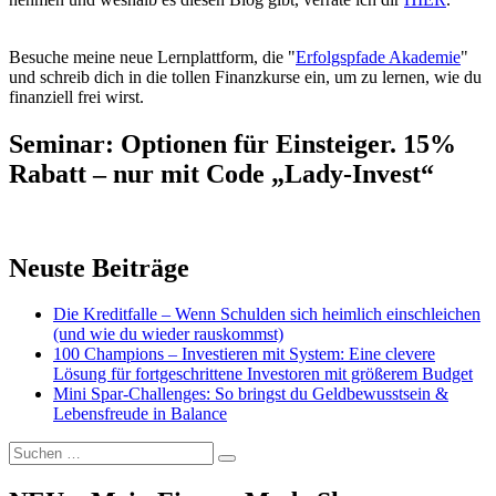
Besuche meine neue Lernplattform, die "
Erfolgspfade Akademie
"
und schreib dich in die tollen Finanzkurse ein, um zu lernen, wie du
finanziell frei wirst.
Seminar: Optionen für Einsteiger. 15%
Rabatt – nur mit Code „Lady-Invest“
Neuste Beiträge
Die Kreditfalle – Wenn Schulden sich heimlich einschleichen
(und wie du wieder rauskommst)
100 Champions – Investieren mit System: Eine clevere
Lösung für fortgeschrittene Investoren mit größerem Budget
Mini Spar-Challenges: So bringst du Geldbewusstsein &
Lebensfreude in Balance
Suchen
Suchen
nach: