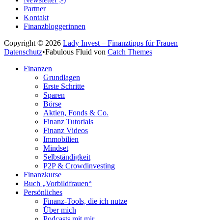
Partner
Kontakt
Finanzbloggerinnen
Copyright © 2026
Lady Invest – Finanztipps für Frauen
Datenschutz
•
Fabulous Fluid von
Catch Themes
Nach
Finanzen
oben
Grundlagen
scrollen
Erste Schritte
Sparen
Börse
Aktien, Fonds & Co.
Finanz Tutorials
Finanz Videos
Immobilien
Mindset
Selbständigkeit
P2P & Crowdinvesting
Finanzkurse
Buch „Vorbildfrauen“
Persönliches
Finanz-Tools, die ich nutze
Über mich
Podcasts mit mir