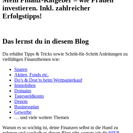
Mein Finanz-Ratgeber – wie Frauen
investieren. Inkl. zahlreicher
Erfolgstipps!
Das lernst du in diesem Blog
Du erhältst Tipps & Tricks sowie Schritt-für-Schritt Anleitungen zu
vielfältigen Finanzthemen wie:
Sparen
Aktien, Fonds etc.
Do’s & Don’ts beim Wertpapierkauf
Immobilien
Domains
Tagesgeldkonto
Depots
Businessplan
Gewerbe
… und viele weitere Themen
Warum es so wichtig ist, deine Finanzen selbst in die Hand zu
nehmen und weshalb es diesen Blog gibt, verrate ich dir
HIER
.