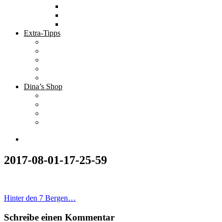
Tolle Hotels
Inspirierende Orte
Bucket List
Extra-Tipps
Die besten Finanzbücher
Newsletter ;-)
Bücher zur Optimierung deines Lebens
Nützliche Tools
Finanzbloggerinnen
Dina’s Shop
Finanzprodukte
Subliminals
Coole Stylz für Investoren
Finanz-Mode
2017-08-01-17-25-59
Beitragsnavigation
Hinter den 7 Bergen…
Schreibe einen Kommentar