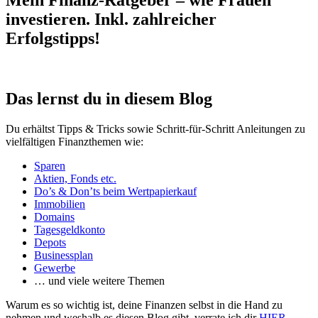
Mein Finanz-Ratgeber – wie Frauen
investieren. Inkl. zahlreicher
Erfolgstipps!
Das lernst du in diesem Blog
Du erhältst Tipps & Tricks sowie Schritt-für-Schritt Anleitungen zu
vielfältigen Finanzthemen wie:
Sparen
Aktien, Fonds etc.
Do’s & Don’ts beim Wertpapierkauf
Immobilien
Domains
Tagesgeldkonto
Depots
Businessplan
Gewerbe
… und viele weitere Themen
Warum es so wichtig ist, deine Finanzen selbst in die Hand zu
nehmen und weshalb es diesen Blog gibt, verrate ich dir
HIER
.