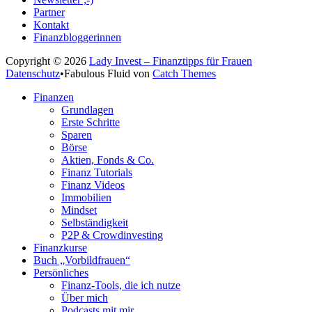
Partner
Kontakt
Finanzbloggerinnen
Copyright © 2026
Lady Invest – Finanztipps für Frauen
Datenschutz
•
Fabulous Fluid von
Catch Themes
Nach
Finanzen
oben
Grundlagen
scrollen
Erste Schritte
Sparen
Börse
Aktien, Fonds & Co.
Finanz Tutorials
Finanz Videos
Immobilien
Mindset
Selbständigkeit
P2P & Crowdinvesting
Finanzkurse
Buch „Vorbildfrauen“
Persönliches
Finanz-Tools, die ich nutze
Über mich
Podcasts mit mir