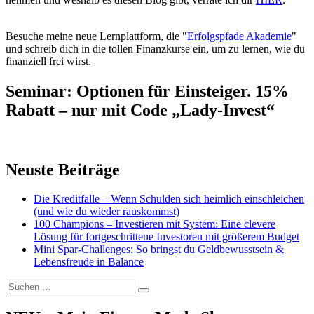
Besuche meine neue Lernplattform, die "
Erfolgspfade Akademie
"
und schreib dich in die tollen Finanzkurse ein, um zu lernen, wie du
finanziell frei wirst.
Seminar: Optionen für Einsteiger. 15%
Rabatt – nur mit Code „Lady-Invest“
Neuste Beiträge
Die Kreditfalle – Wenn Schulden sich heimlich einschleichen
(und wie du wieder rauskommst)
100 Champions – Investieren mit System: Eine clevere
Lösung für fortgeschrittene Investoren mit größerem Budget
Mini Spar-Challenges: So bringst du Geldbewusstsein &
Lebensfreude in Balance
Suchen
Suchen
nach: