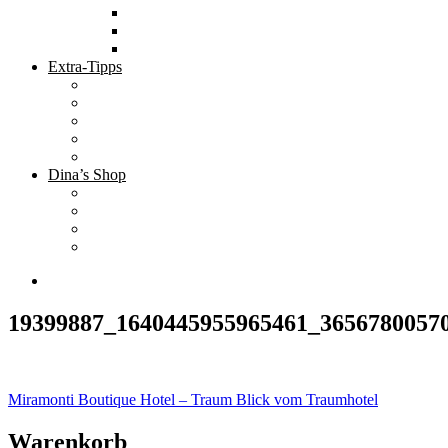
Tolle Hotels
Inspirierende Orte
Bucket List
Extra-Tipps
Die besten Finanzbücher
Newsletter ;-)
Bücher zur Optimierung deines Lebens
Nützliche Tools
Finanzbloggerinnen
Dina’s Shop
Finanzprodukte
Subliminals
Coole Stylz für Investoren
Finanz-Mode
19399887_1640445955965461_3656780057
Beitragsnavigation
Miramonti Boutique Hotel – Traum Blick vom Traumhotel
Warenkorb