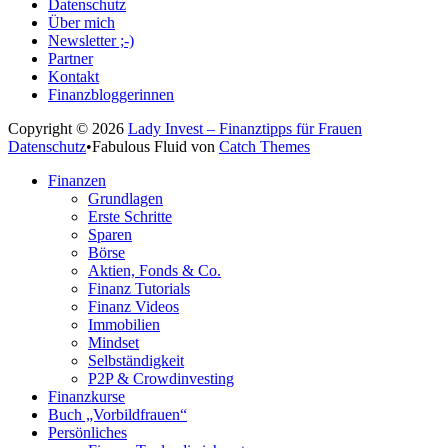
Datenschutz
Über mich
Newsletter ;-)
Partner
Kontakt
Finanzbloggerinnen
Copyright © 2026
Lady Invest – Finanztipps für Frauen
Datenschutz
•
Fabulous Fluid von
Catch Themes
Nach
Finanzen
oben
Grundlagen
scrollen
Erste Schritte
Sparen
Börse
Aktien, Fonds & Co.
Finanz Tutorials
Finanz Videos
Immobilien
Mindset
Selbständigkeit
P2P & Crowdinvesting
Finanzkurse
Buch „Vorbildfrauen“
Persönliches