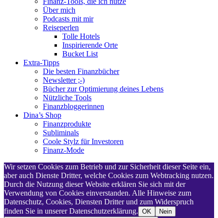
Finanz-Tools, die ich nutze
Über mich
Podcasts mit mir
Reiseperlen
Tolle Hotels
Inspirierende Orte
Bucket List
Extra-Tipps
Die besten Finanzbücher
Newsletter ;-)
Bücher zur Optimierung deines Lebens
Nützliche Tools
Finanzbloggerinnen
Dina’s Shop
Finanzprodukte
Subliminals
Coole Stylz für Investoren
Finanz-Mode
Wir setzen Cookies zum Betrieb und zur Sicherheit dieser Seite ein,
aber auch Dienste Dritter, welche Cookies zum Webtracking nutzen.
Durch die Nutzung dieser Website erklären Sie sich mit der
Verwendung von Cookies einverstanden. Alle Hinweise zum
Datenschutz, Cookies, Diensten Dritter und zum Widerspruch
finden Sie in unserer Datenschutzerklärung.
OK
Nein