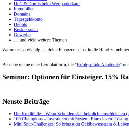
Do’s & Don’ts beim Wertpapierkauf
Immobilien
Domains
Tagesgeldkonto
Depots
Businessplan
Gewerbe
… und viele weitere Themen
Warum es so wichtig ist, deine Finanzen selbst in die Hand zu nehmen
Besuche meine neue Lernplattform, die "
Erfolgspfade Akademie
" und
Seminar: Optionen für Einsteiger. 15% Ra
Neuste Beiträge
Die Kreditfalle – Wenn Schulden sich heimlich einschleichen 
100 Champions – Investieren mit System: Eine clevere Lösung 
Mini Spar-Challenges: So bringst du Geldbewusstsein & Leben