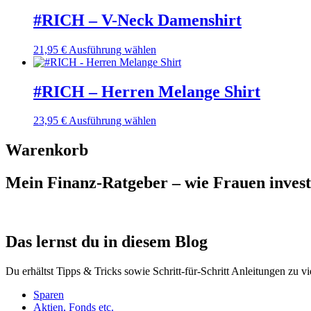
#RICH – V-Neck Damenshirt
Dieses
21,95
€
Ausführung wählen
Produkt
weist
mehrere
#RICH – Herren Melange Shirt
Varianten
auf.
Dieses
23,95
€
Ausführung wählen
Die
Produkt
Optionen
weist
Warenkorb
können
mehrere
auf
Varianten
der
Mein Finanz-Ratgeber – wie Frauen investie
auf.
Produktseite
Die
gewählt
Optionen
werden
können
auf
Das lernst du in diesem Blog
der
Produktseite
gewählt
Du erhältst Tipps & Tricks sowie Schritt-für-Schritt Anleitungen zu v
werden
Sparen
Aktien, Fonds etc.