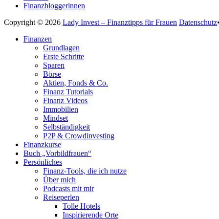
Finanzbloggerinnen
Copyright © 2026
Lady Invest – Finanztipps für Frauen
Datenschutz
Nach
Finanzen
oben
Grundlagen
scrollen
Erste Schritte
Sparen
Börse
Aktien, Fonds & Co.
Finanz Tutorials
Finanz Videos
Immobilien
Mindset
Selbständigkeit
P2P & Crowdinvesting
Finanzkurse
Buch „Vorbildfrauen“
Persönliches
Finanz-Tools, die ich nutze
Über mich
Podcasts mit mir
Reiseperlen
Tolle Hotels
Inspirierende Orte