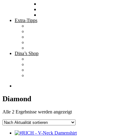
Tolle Hotels
Inspirierende Orte
Bucket List
Extra-Tipps
Die besten Finanzbücher
Newsletter ;-)
Bücher zur Optimierung deines Lebens
Nützliche Tools
Finanzbloggerinnen
Dina’s Shop
Finanzprodukte
Subliminals
Coole Stylz für Investoren
Finanz-Mode
Diamond
Nach
Alle 2 Ergebnisse werden angezeigt
Aktualität
sortiert