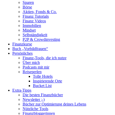
Sparen
Börse
Aktien, Fonds & Co.
Finanz Tutorials
Finanz Videos
Immobilien
Mindset
Selbständigkeit
P2P & Crowdinvesting
Finanzkurse
Buch „Vorbildfrauen“
Persönliches
Finanz-Tools, die ich nutze
Über mich
Podcasts mit mir
Reiseperlen
Tolle Hotels
Inspirierende Orte
Bucket List
Extra-Tipps
Die besten Finanzbücher
Newsletter ;-)
Bücher zur Optimierung deines Lebens
Nützliche Tools
Finanzbloggerinnen