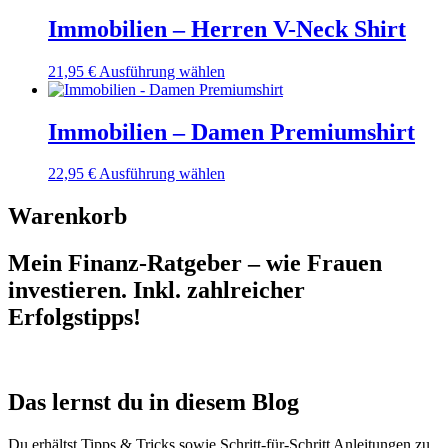
Immobilien – Herren V-Neck Shirt
Dieses
21,95
€
Ausführung wählen
Produkt
weist
mehrere
Immobilien – Damen Premiumshirt
Varianten
auf.
Dieses
22,95
€
Ausführung wählen
Die
Produkt
Optionen
weist
Warenkorb
können
mehrere
auf
Varianten
der
Mein Finanz-Ratgeber – wie Frauen
auf.
Produktseite
Die
investieren. Inkl. zahlreicher
gewählt
Optionen
werden
Erfolgstipps!
können
auf
der
Produktseite
gewählt
Das lernst du in diesem Blog
werden
Du erhältst Tipps & Tricks sowie Schritt-für-Schritt Anleitungen zu