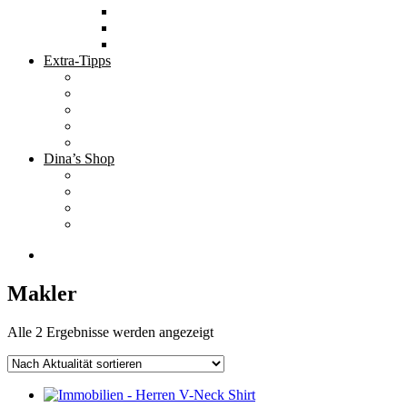
Tolle Hotels
Inspirierende Orte
Bucket List
Extra-Tipps
Die besten Finanzbücher
Newsletter ;-)
Bücher zur Optimierung deines Lebens
Nützliche Tools
Finanzbloggerinnen
Dina’s Shop
Finanzprodukte
Subliminals
Coole Stylz für Investoren
Finanz-Mode
Makler
Nach
Alle 2 Ergebnisse werden angezeigt
Aktualität
sortiert