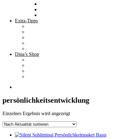
Tolle Hotels
Inspirierende Orte
Bucket List
Extra-Tipps
Die besten Finanzbücher
Newsletter ;-)
Bücher zur Optimierung deines Lebens
Nützliche Tools
Finanzbloggerinnen
Dina’s Shop
Finanzprodukte
Subliminals
Coole Stylz für Investoren
Finanz-Mode
persönlichkeitsentwicklung
Einzelnes Ergebnis wird angezeigt