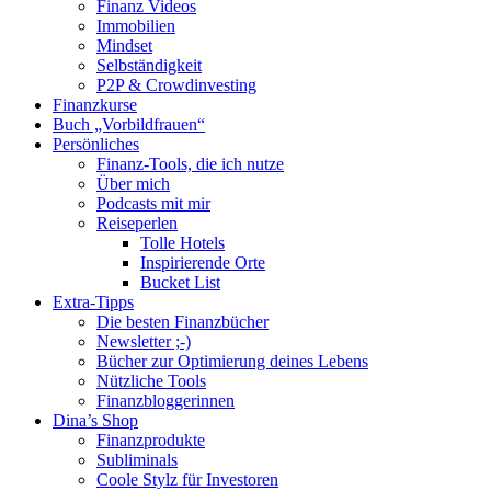
Finanz Videos
Immobilien
Mindset
Selbständigkeit
P2P & Crowdinvesting
Finanzkurse
Buch „Vorbildfrauen“
Persönliches
Finanz-Tools, die ich nutze
Über mich
Podcasts mit mir
Reiseperlen
Tolle Hotels
Inspirierende Orte
Bucket List
Extra-Tipps
Die besten Finanzbücher
Newsletter ;-)
Bücher zur Optimierung deines Lebens
Nützliche Tools
Finanzbloggerinnen
Dina’s Shop
Finanzprodukte
Subliminals
Coole Stylz für Investoren