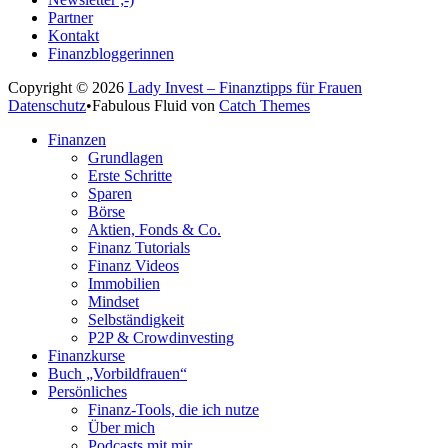
Partner
Kontakt
Finanzbloggerinnen
Copyright © 2026
Lady Invest – Finanztipps für Frauen
Datenschutz
•
Fabulous Fluid von
Catch Themes
Nach
Finanzen
oben
Grundlagen
scrollen
Erste Schritte
Sparen
Börse
Aktien, Fonds & Co.
Finanz Tutorials
Finanz Videos
Immobilien
Mindset
Selbständigkeit
P2P & Crowdinvesting
Finanzkurse
Buch „Vorbildfrauen“
Persönliches
Finanz-Tools, die ich nutze
Über mich
Podcasts mit mir