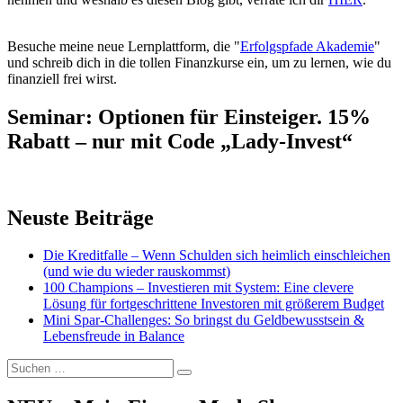
Besuche meine neue Lernplattform, die "
Erfolgspfade Akademie
"
und schreib dich in die tollen Finanzkurse ein, um zu lernen, wie du
finanziell frei wirst.
Seminar: Optionen für Einsteiger. 15%
Rabatt – nur mit Code „Lady-Invest“
Neuste Beiträge
Die Kreditfalle – Wenn Schulden sich heimlich einschleichen
(und wie du wieder rauskommst)
100 Champions – Investieren mit System: Eine clevere
Lösung für fortgeschrittene Investoren mit größerem Budget
Mini Spar-Challenges: So bringst du Geldbewusstsein &
Lebensfreude in Balance
Suchen
Suchen
nach: