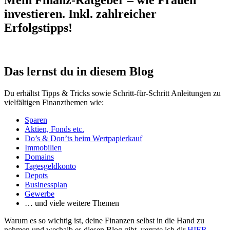
Mein Finanz-Ratgeber – wie Frauen
investieren. Inkl. zahlreicher
Erfolgstipps!
Das lernst du in diesem Blog
Du erhältst Tipps & Tricks sowie Schritt-für-Schritt Anleitungen zu
vielfältigen Finanzthemen wie:
Sparen
Aktien, Fonds etc.
Do’s & Don’ts beim Wertpapierkauf
Immobilien
Domains
Tagesgeldkonto
Depots
Businessplan
Gewerbe
… und viele weitere Themen
Warum es so wichtig ist, deine Finanzen selbst in die Hand zu
nehmen und weshalb es diesen Blog gibt, verrate ich dir
HIER
.