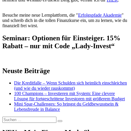
Besuche meine neue Lernplattform, die "
Erfolgspfade Akademie
"
und schreib dich in die tollen Finanzkurse ein, um zu lernen, wie du
finanziell frei wirst.
Seminar: Optionen für Einsteiger. 15%
Rabatt – nur mit Code „Lady-Invest“
Neuste Beiträge
Die Kreditfalle – Wenn Schulden sich heimlich einschleichen
(und wie du wieder rauskommst)
100 Champions – Investieren mit System: Eine clevere
Lösung für fortgeschrittene Investoren mit größerem Budget
Mini Spar-Challenges: So bringst du Geldbewusstsein &
Lebensfreude in Balance
Suchen
Suchen
nach: