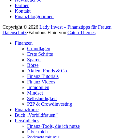
Partner
Kontakt
Finanzbloggerinnen
Copyright © 2026
Lady Invest – Finanztipps für Frauen
Datenschutz
•
Fabulous Fluid von
Catch Themes
Nach
Finanzen
oben
Grundlagen
scrollen
Erste Schritte
Sparen
Börse
Aktien, Fonds & Co.
Finanz Tutorials
Finanz Videos
Immobilien
Mindset
Selbständigkeit
P2P & Crowdinvesting
Finanzkurse
Buch „Vorbildfrauen“
Persönliches
Finanz-Tools, die ich nutze
Über mich
Podcasts mit mir