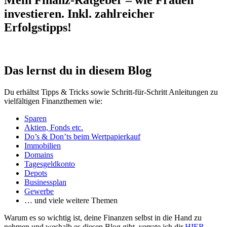
Mein Finanz-Ratgeber – wie Frauen
investieren. Inkl. zahlreicher
Erfolgstipps!
Das lernst du in diesem Blog
Du erhältst Tipps & Tricks sowie Schritt-für-Schritt Anleitungen zu
vielfältigen Finanzthemen wie:
Sparen
Aktien, Fonds etc.
Do’s & Don’ts beim Wertpapierkauf
Immobilien
Domains
Tagesgeldkonto
Depots
Businessplan
Gewerbe
… und viele weitere Themen
Warum es so wichtig ist, deine Finanzen selbst in die Hand zu
nehmen und weshalb es diesen Blog gibt, verrate ich dir
HIER
.