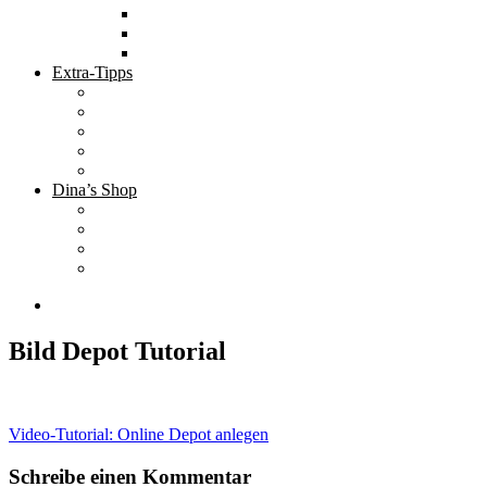
Tolle Hotels
Inspirierende Orte
Bucket List
Extra-Tipps
Die besten Finanzbücher
Newsletter ;-)
Bücher zur Optimierung deines Lebens
Nützliche Tools
Finanzbloggerinnen
Dina’s Shop
Finanzprodukte
Subliminals
Coole Stylz für Investoren
Finanz-Mode
Bild Depot Tutorial
Beitragsnavigation
Video-Tutorial: Online Depot anlegen
Schreibe einen Kommentar