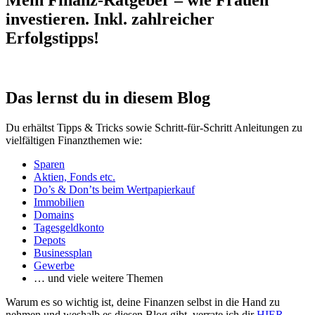
Mein Finanz-Ratgeber – wie Frauen
investieren. Inkl. zahlreicher
Erfolgstipps!
Das lernst du in diesem Blog
Du erhältst Tipps & Tricks sowie Schritt-für-Schritt Anleitungen zu
vielfältigen Finanzthemen wie:
Sparen
Aktien, Fonds etc.
Do’s & Don’ts beim Wertpapierkauf
Immobilien
Domains
Tagesgeldkonto
Depots
Businessplan
Gewerbe
… und viele weitere Themen
Warum es so wichtig ist, deine Finanzen selbst in die Hand zu
nehmen und weshalb es diesen Blog gibt, verrate ich dir
HIER
.