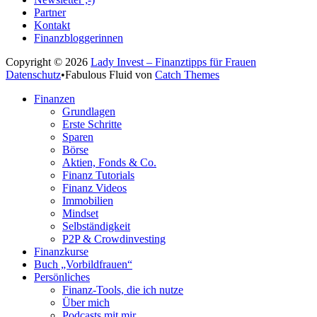
Partner
Kontakt
Finanzbloggerinnen
Copyright © 2026
Lady Invest – Finanztipps für Frauen
Datenschutz
•
Fabulous Fluid von
Catch Themes
Nach
Finanzen
oben
Grundlagen
scrollen
Erste Schritte
Sparen
Börse
Aktien, Fonds & Co.
Finanz Tutorials
Finanz Videos
Immobilien
Mindset
Selbständigkeit
P2P & Crowdinvesting
Finanzkurse
Buch „Vorbildfrauen“
Persönliches
Finanz-Tools, die ich nutze
Über mich
Podcasts mit mir