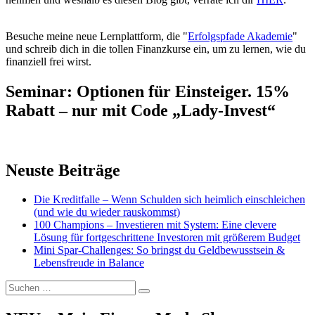
Besuche meine neue Lernplattform, die "
Erfolgspfade Akademie
"
und schreib dich in die tollen Finanzkurse ein, um zu lernen, wie du
finanziell frei wirst.
Seminar: Optionen für Einsteiger. 15%
Rabatt – nur mit Code „Lady-Invest“
Neuste Beiträge
Die Kreditfalle – Wenn Schulden sich heimlich einschleichen
(und wie du wieder rauskommst)
100 Champions – Investieren mit System: Eine clevere
Lösung für fortgeschrittene Investoren mit größerem Budget
Mini Spar-Challenges: So bringst du Geldbewusstsein &
Lebensfreude in Balance
Suchen
Suchen
nach: