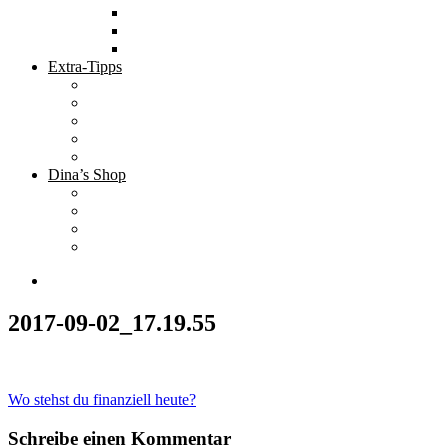
Tolle Hotels
Inspirierende Orte
Bucket List
Extra-Tipps
Die besten Finanzbücher
Newsletter ;-)
Bücher zur Optimierung deines Lebens
Nützliche Tools
Finanzbloggerinnen
Dina’s Shop
Finanzprodukte
Subliminals
Coole Stylz für Investoren
Finanz-Mode
2017-09-02_17.19.55
Beitragsnavigation
Wo stehst du finanziell heute?
Schreibe einen Kommentar