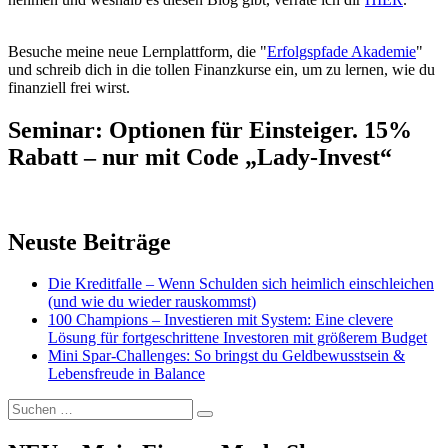
Besuche meine neue Lernplattform, die "
Erfolgspfade Akademie
"
und schreib dich in die tollen Finanzkurse ein, um zu lernen, wie du
finanziell frei wirst.
Seminar: Optionen für Einsteiger. 15%
Rabatt – nur mit Code „Lady-Invest“
Neuste Beiträge
Die Kreditfalle – Wenn Schulden sich heimlich einschleichen
(und wie du wieder rauskommst)
100 Champions – Investieren mit System: Eine clevere
Lösung für fortgeschrittene Investoren mit größerem Budget
Mini Spar-Challenges: So bringst du Geldbewusstsein &
Lebensfreude in Balance
Suchen
Suchen
nach: