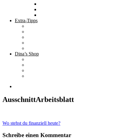
Tolle Hotels
Inspirierende Orte
Bucket List
Extra-Tipps
Die besten Finanzbücher
Newsletter ;-)
Bücher zur Optimierung deines Lebens
Nützliche Tools
Finanzbloggerinnen
Dina’s Shop
Finanzprodukte
Subliminals
Coole Stylz für Investoren
Finanz-Mode
AusschnittArbeitsblatt
Beitragsnavigation
Wo stehst du finanziell heute?
Schreibe einen Kommentar