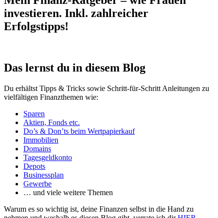
Mein Finanz-Ratgeber – wie Frauen
investieren. Inkl. zahlreicher
Erfolgstipps!
Das lernst du in diesem Blog
Du erhältst Tipps & Tricks sowie Schritt-für-Schritt Anleitungen zu
vielfältigen Finanzthemen wie:
Sparen
Aktien, Fonds etc.
Do’s & Don’ts beim Wertpapierkauf
Immobilien
Domains
Tagesgeldkonto
Depots
Businessplan
Gewerbe
… und viele weitere Themen
Warum es so wichtig ist, deine Finanzen selbst in die Hand zu
nehmen und weshalb es diesen Blog gibt, verrate ich dir
HIER
.