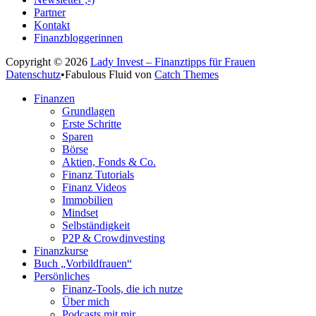
Partner
Kontakt
Finanzbloggerinnen
Copyright © 2026
Lady Invest – Finanztipps für Frauen
Datenschutz
•
Fabulous Fluid von
Catch Themes
Nach
Finanzen
oben
Grundlagen
scrollen
Erste Schritte
Sparen
Börse
Aktien, Fonds & Co.
Finanz Tutorials
Finanz Videos
Immobilien
Mindset
Selbständigkeit
P2P & Crowdinvesting
Finanzkurse
Buch „Vorbildfrauen“
Persönliches
Finanz-Tools, die ich nutze
Über mich
Podcasts mit mir