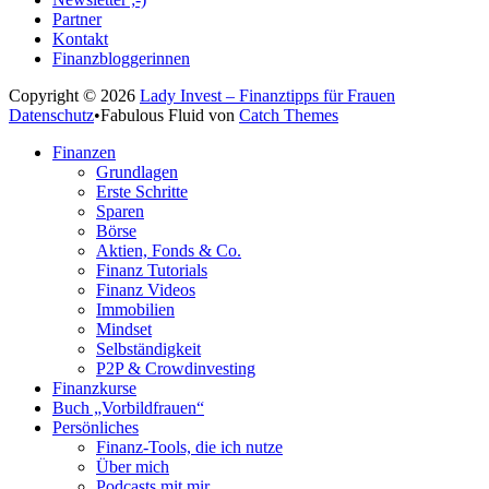
Partner
Kontakt
Finanzbloggerinnen
Copyright © 2026
Lady Invest – Finanztipps für Frauen
Datenschutz
•
Fabulous Fluid von
Catch Themes
Nach
Finanzen
oben
Grundlagen
scrollen
Erste Schritte
Sparen
Börse
Aktien, Fonds & Co.
Finanz Tutorials
Finanz Videos
Immobilien
Mindset
Selbständigkeit
P2P & Crowdinvesting
Finanzkurse
Buch „Vorbildfrauen“
Persönliches
Finanz-Tools, die ich nutze
Über mich
Podcasts mit mir