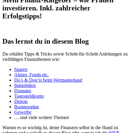
Mein Finanz-Ratgeber – wie Frauen
investieren. Inkl. zahlreicher
Erfolgstipps!
Das lernst du in diesem Blog
Du erhältst Tipps & Tricks sowie Schritt-für-Schritt Anleitungen zu
vielfältigen Finanzthemen wie:
Sparen
Aktien, Fonds etc.
Do’s & Don’ts beim Wertpapierkauf
Immobilien
Domains
Tagesgeldkonto
Depots
Businessplan
Gewerbe
… und viele weitere Themen
Warum es so wichtig ist, deine Finanzen selbst in die Hand zu
nehmen und weshalb es diesen Blog gibt, verrate ich dir
HIER
.