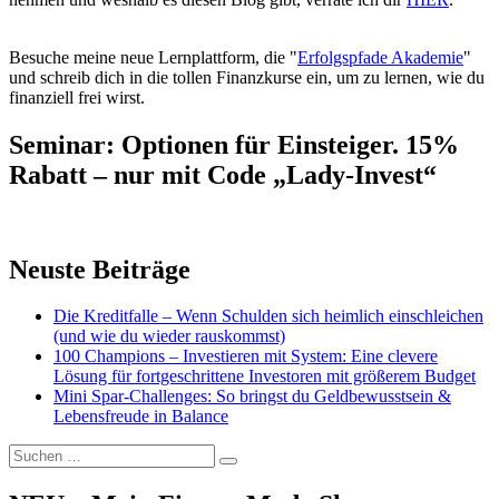
Besuche meine neue Lernplattform, die "
Erfolgspfade Akademie
"
und schreib dich in die tollen Finanzkurse ein, um zu lernen, wie du
finanziell frei wirst.
Seminar: Optionen für Einsteiger. 15%
Rabatt – nur mit Code „Lady-Invest“
Neuste Beiträge
Die Kreditfalle – Wenn Schulden sich heimlich einschleichen
(und wie du wieder rauskommst)
100 Champions – Investieren mit System: Eine clevere
Lösung für fortgeschrittene Investoren mit größerem Budget
Mini Spar-Challenges: So bringst du Geldbewusstsein &
Lebensfreude in Balance
Suchen
Suchen
nach: