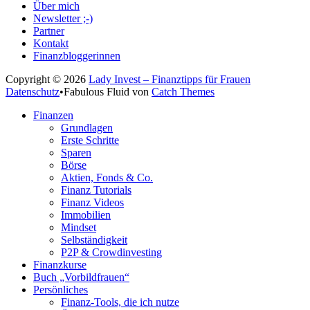
Über mich
Newsletter ;-)
Partner
Kontakt
Finanzbloggerinnen
Copyright © 2026
Lady Invest – Finanztipps für Frauen
Datenschutz
•
Fabulous Fluid von
Catch Themes
Nach
Finanzen
oben
Grundlagen
scrollen
Erste Schritte
Sparen
Börse
Aktien, Fonds & Co.
Finanz Tutorials
Finanz Videos
Immobilien
Mindset
Selbständigkeit
P2P & Crowdinvesting
Finanzkurse
Buch „Vorbildfrauen“
Persönliches
Finanz-Tools, die ich nutze