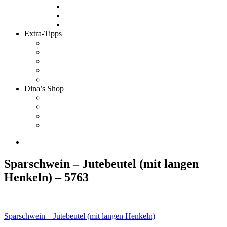
Tolle Hotels
Inspirierende Orte
Bucket List
Extra-Tipps
Die besten Finanzbücher
Newsletter ;-)
Bücher zur Optimierung deines Lebens
Nützliche Tools
Finanzbloggerinnen
Dina’s Shop
Finanzprodukte
Subliminals
Coole Stylz für Investoren
Finanz-Mode
Sparschwein – Jutebeutel (mit langen
Henkeln) – 5763
Beitragsnavigation
Sparschwein – Jutebeutel (mit langen Henkeln)