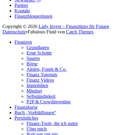
Partner
Kontakt
Finanzbloggerinnen
Copyright © 2026
Lady Invest – Finanztipps für Frauen
Datenschutz
•
Fabulous Fluid von
Catch Themes
Nach
Finanzen
oben
Grundlagen
scrollen
Erste Schritte
Sparen
Börse
Aktien, Fonds & Co.
Finanz Tutorials
Finanz Videos
Immobilien
Mindset
Selbständigkeit
P2P & Crowdinvesting
Finanzkurse
Buch „Vorbildfrauen“
Persönliches
Finanz-Tools, die ich nutze
Über mich
Podcasts mit mir