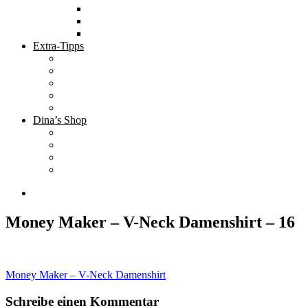
Tolle Hotels
Inspirierende Orte
Bucket List
Extra-Tipps
Die besten Finanzbücher
Newsletter ;-)
Bücher zur Optimierung deines Lebens
Nützliche Tools
Finanzbloggerinnen
Dina’s Shop
Finanzprodukte
Subliminals
Coole Stylz für Investoren
Finanz-Mode
Money Maker – V-Neck Damenshirt – 16
Beitragsnavigation
Money Maker – V-Neck Damenshirt
Schreibe einen Kommentar