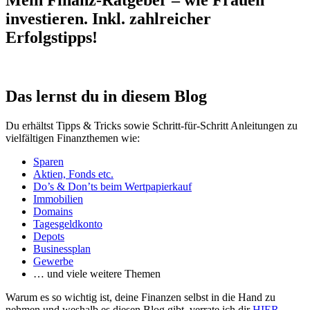
Mein Finanz-Ratgeber – wie Frauen
investieren. Inkl. zahlreicher
Erfolgstipps!
Das lernst du in diesem Blog
Du erhältst Tipps & Tricks sowie Schritt-für-Schritt Anleitungen zu
vielfältigen Finanzthemen wie:
Sparen
Aktien, Fonds etc.
Do’s & Don’ts beim Wertpapierkauf
Immobilien
Domains
Tagesgeldkonto
Depots
Businessplan
Gewerbe
… und viele weitere Themen
Warum es so wichtig ist, deine Finanzen selbst in die Hand zu
nehmen und weshalb es diesen Blog gibt, verrate ich dir
HIER
.