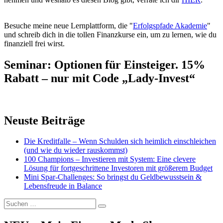
Besuche meine neue Lernplattform, die "
Erfolgspfade Akademie
"
und schreib dich in die tollen Finanzkurse ein, um zu lernen, wie du
finanziell frei wirst.
Seminar: Optionen für Einsteiger. 15%
Rabatt – nur mit Code „Lady-Invest“
Neuste Beiträge
Die Kreditfalle – Wenn Schulden sich heimlich einschleichen
(und wie du wieder rauskommst)
100 Champions – Investieren mit System: Eine clevere
Lösung für fortgeschrittene Investoren mit größerem Budget
Mini Spar-Challenges: So bringst du Geldbewusstsein &
Lebensfreude in Balance
Suchen
Suchen
nach: