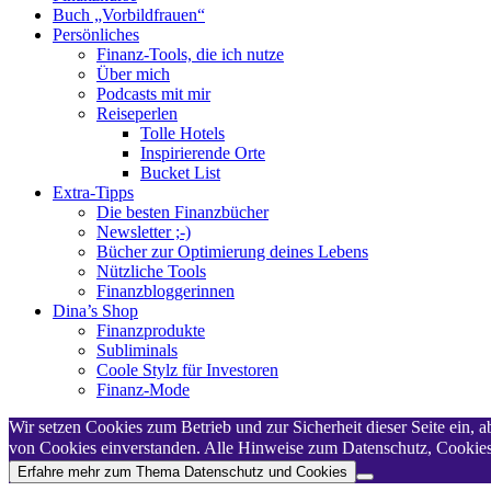
Buch „Vorbildfrauen“
Persönliches
Finanz-Tools, die ich nutze
Über mich
Podcasts mit mir
Reiseperlen
Tolle Hotels
Inspirierende Orte
Bucket List
Extra-Tipps
Die besten Finanzbücher
Newsletter ;-)
Bücher zur Optimierung deines Lebens
Nützliche Tools
Finanzbloggerinnen
Dina’s Shop
Finanzprodukte
Subliminals
Coole Stylz für Investoren
Finanz-Mode
Wir setzen Cookies zum Betrieb und zur Sicherheit dieser Seite ein,
von Cookies einverstanden. Alle Hinweise zum Datenschutz, Cookies,
Erfahre mehr zum Thema Datenschutz und Cookies