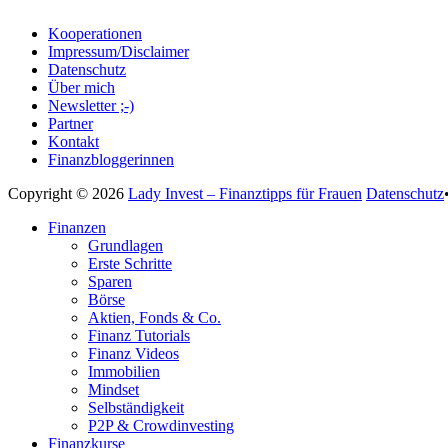
Kooperationen
Impressum/Disclaimer
Datenschutz
Über mich
Newsletter ;-)
Partner
Kontakt
Finanzbloggerinnen
Copyright © 2026
Lady Invest – Finanztipps für Frauen
Datenschutz
Nach
Finanzen
oben
Grundlagen
scrollen
Erste Schritte
Sparen
Börse
Aktien, Fonds & Co.
Finanz Tutorials
Finanz Videos
Immobilien
Mindset
Selbständigkeit
P2P & Crowdinvesting
Finanzkurse