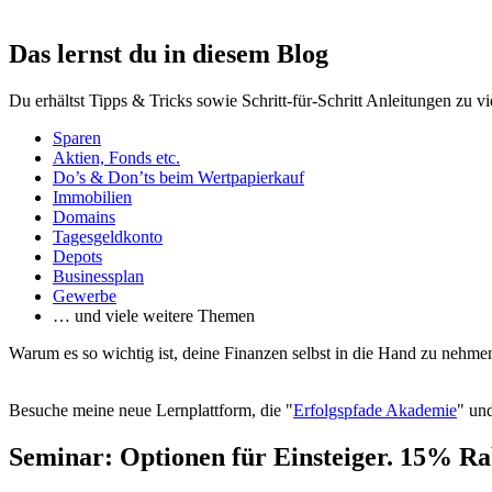
Das lernst du in diesem Blog
Du erhältst Tipps & Tricks sowie Schritt-für-Schritt Anleitungen zu v
Sparen
Aktien, Fonds etc.
Do’s & Don’ts beim Wertpapierkauf
Immobilien
Domains
Tagesgeldkonto
Depots
Businessplan
Gewerbe
… und viele weitere Themen
Warum es so wichtig ist, deine Finanzen selbst in die Hand zu nehmen
Besuche meine neue Lernplattform, die "
Erfolgspfade Akademie
" und
Seminar: Optionen für Einsteiger. 15% Ra