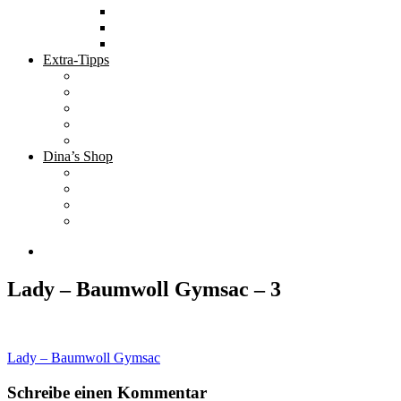
Tolle Hotels
Inspirierende Orte
Bucket List
Extra-Tipps
Die besten Finanzbücher
Newsletter ;-)
Bücher zur Optimierung deines Lebens
Nützliche Tools
Finanzbloggerinnen
Dina’s Shop
Finanzprodukte
Subliminals
Coole Stylz für Investoren
Finanz-Mode
Lady – Baumwoll Gymsac – 3
Beitragsnavigation
Lady – Baumwoll Gymsac
Schreibe einen Kommentar