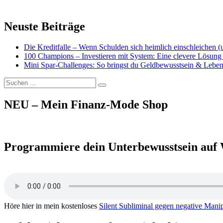
Neuste Beiträge
Die Kreditfalle – Wenn Schulden sich heimlich einschleichen 
100 Champions – Investieren mit System: Eine clevere Lösung 
Mini Spar-Challenges: So bringst du Geldbewusstsein & Leben
Suchen
Suchen
nach:
NEU – Mein Finanz-Mode Shop
Programmiere dein Unterbewusstsein auf 
Höre hier in mein kostenloses
Silent Subliminal gegen negative Mani