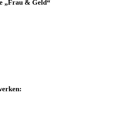
pe „Frau & Geld“
zwerken: