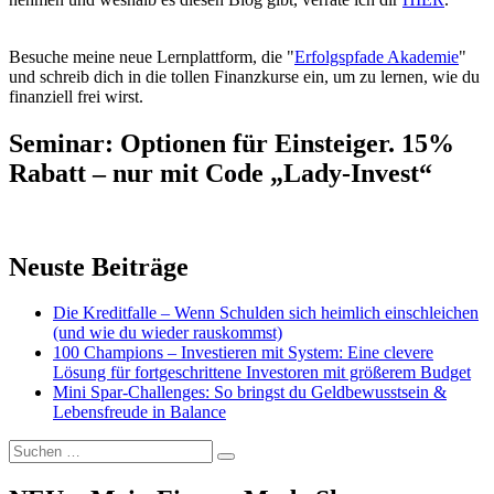
Besuche meine neue Lernplattform, die "
Erfolgspfade Akademie
"
und schreib dich in die tollen Finanzkurse ein, um zu lernen, wie du
finanziell frei wirst.
Seminar: Optionen für Einsteiger. 15%
Rabatt – nur mit Code „Lady-Invest“
Neuste Beiträge
Die Kreditfalle – Wenn Schulden sich heimlich einschleichen
(und wie du wieder rauskommst)
100 Champions – Investieren mit System: Eine clevere
Lösung für fortgeschrittene Investoren mit größerem Budget
Mini Spar-Challenges: So bringst du Geldbewusstsein &
Lebensfreude in Balance
Suchen
Suchen
nach: