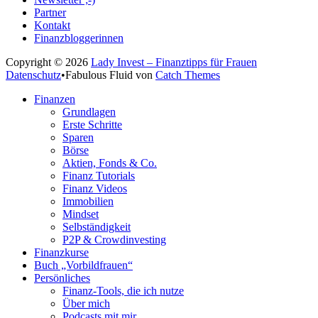
Partner
Kontakt
Finanzbloggerinnen
Copyright © 2026
Lady Invest – Finanztipps für Frauen
Datenschutz
•
Fabulous Fluid von
Catch Themes
Nach
Finanzen
oben
Grundlagen
scrollen
Erste Schritte
Sparen
Börse
Aktien, Fonds & Co.
Finanz Tutorials
Finanz Videos
Immobilien
Mindset
Selbständigkeit
P2P & Crowdinvesting
Finanzkurse
Buch „Vorbildfrauen“
Persönliches
Finanz-Tools, die ich nutze
Über mich
Podcasts mit mir