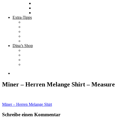
Tolle Hotels
Inspirierende Orte
Bucket List
Extra-Tipps
Die besten Finanzbücher
Newsletter ;-)
Bücher zur Optimierung deines Lebens
Nützliche Tools
Finanzbloggerinnen
Dina’s Shop
Finanzprodukte
Subliminals
Coole Stylz für Investoren
Finanz-Mode
Miner – Herren Melange Shirt – Measure
Beitragsnavigation
Miner – Herren Melange Shirt
Schreibe einen Kommentar