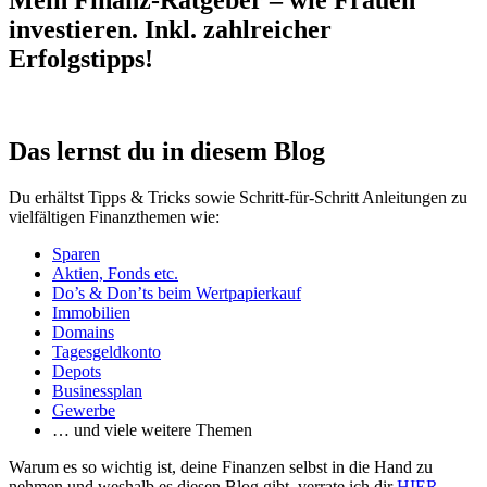
Mein Finanz-Ratgeber – wie Frauen
investieren. Inkl. zahlreicher
Erfolgstipps!
Das lernst du in diesem Blog
Du erhältst Tipps & Tricks sowie Schritt-für-Schritt Anleitungen zu
vielfältigen Finanzthemen wie:
Sparen
Aktien, Fonds etc.
Do’s & Don’ts beim Wertpapierkauf
Immobilien
Domains
Tagesgeldkonto
Depots
Businessplan
Gewerbe
… und viele weitere Themen
Warum es so wichtig ist, deine Finanzen selbst in die Hand zu
nehmen und weshalb es diesen Blog gibt, verrate ich dir
HIER
.