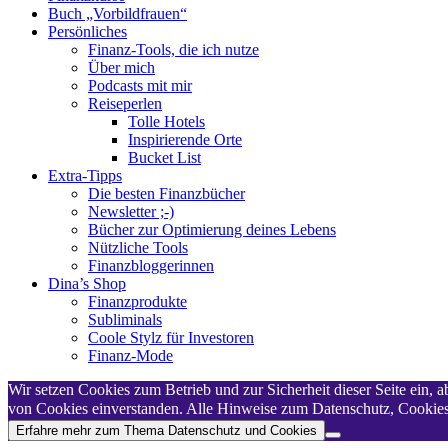
Buch „Vorbildfrauen“
Persönliches
Finanz-Tools, die ich nutze
Über mich
Podcasts mit mir
Reiseperlen
Tolle Hotels
Inspirierende Orte
Bucket List
Extra-Tipps
Die besten Finanzbücher
Newsletter ;-)
Bücher zur Optimierung deines Lebens
Nützliche Tools
Finanzbloggerinnen
Dina’s Shop
Finanzprodukte
Subliminals
Coole Stylz für Investoren
Finanz-Mode
Wir setzen Cookies zum Betrieb und zur Sicherheit dieser Seite ein,
von Cookies einverstanden. Alle Hinweise zum Datenschutz, Cookies,
Erfahre mehr zum Thema Datenschutz und Cookies