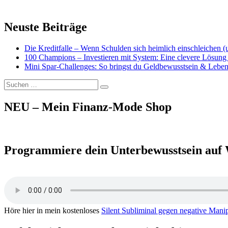
Neuste Beiträge
Die Kreditfalle – Wenn Schulden sich heimlich einschleichen 
100 Champions – Investieren mit System: Eine clevere Lösung 
Mini Spar-Challenges: So bringst du Geldbewusstsein & Leben
Suchen
Suchen
nach:
NEU – Mein Finanz-Mode Shop
Programmiere dein Unterbewusstsein auf 
Höre hier in mein kostenloses
Silent Subliminal gegen negative Mani