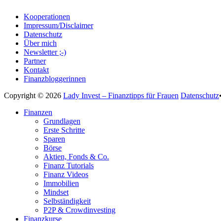
Kooperationen
Impressum/Disclaimer
Datenschutz
Über mich
Newsletter ;-)
Partner
Kontakt
Finanzbloggerinnen
Copyright © 2026
Lady Invest – Finanztipps für Frauen
Datenschutz
Nach
Finanzen
oben
Grundlagen
scrollen
Erste Schritte
Sparen
Börse
Aktien, Fonds & Co.
Finanz Tutorials
Finanz Videos
Immobilien
Mindset
Selbständigkeit
P2P & Crowdinvesting
Finanzkurse