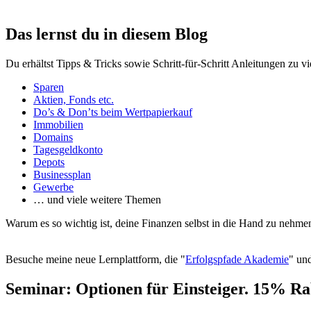
Das lernst du in diesem Blog
Du erhältst Tipps & Tricks sowie Schritt-für-Schritt Anleitungen zu v
Sparen
Aktien, Fonds etc.
Do’s & Don’ts beim Wertpapierkauf
Immobilien
Domains
Tagesgeldkonto
Depots
Businessplan
Gewerbe
… und viele weitere Themen
Warum es so wichtig ist, deine Finanzen selbst in die Hand zu nehmen
Besuche meine neue Lernplattform, die "
Erfolgspfade Akademie
" und
Seminar: Optionen für Einsteiger. 15% Ra