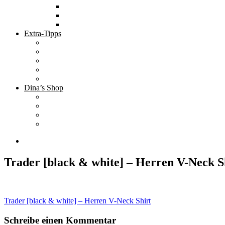
Tolle Hotels
Inspirierende Orte
Bucket List
Extra-Tipps
Die besten Finanzbücher
Newsletter ;-)
Bücher zur Optimierung deines Lebens
Nützliche Tools
Finanzbloggerinnen
Dina’s Shop
Finanzprodukte
Subliminals
Coole Stylz für Investoren
Finanz-Mode
Trader [black & white] – Herren V-Neck S
Beitragsnavigation
Trader [black & white] – Herren V-Neck Shirt
Schreibe einen Kommentar