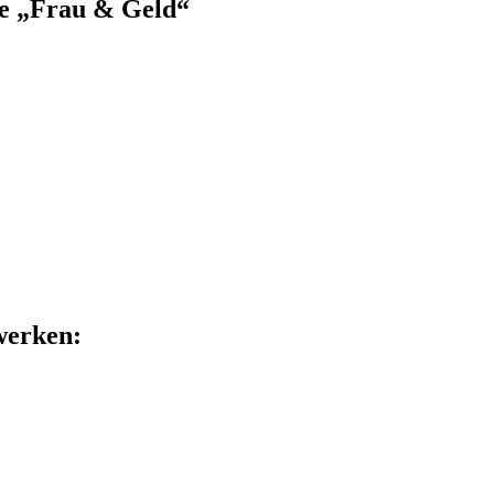
pe „Frau & Geld“
zwerken: