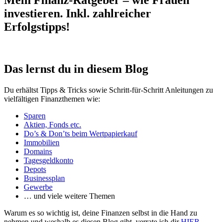
Mein Finanz-Ratgeber – wie Frauen
investieren. Inkl. zahlreicher
Erfolgstipps!
Das lernst du in diesem Blog
Du erhältst Tipps & Tricks sowie Schritt-für-Schritt Anleitungen zu
vielfältigen Finanzthemen wie:
Sparen
Aktien, Fonds etc.
Do’s & Don’ts beim Wertpapierkauf
Immobilien
Domains
Tagesgeldkonto
Depots
Businessplan
Gewerbe
… und viele weitere Themen
Warum es so wichtig ist, deine Finanzen selbst in die Hand zu
nehmen und weshalb es diesen Blog gibt, verrate ich dir
HIER
.