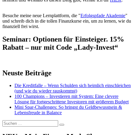
Besuche meine neue Lernplattform, die "
Erfolgspfade Akademie
"
und schreib dich in die tollen Finanzkurse ein, um zu lernen, wie du
finanziell frei wirst.
Seminar: Optionen für Einsteiger. 15%
Rabatt – nur mit Code „Lady-Invest“
Neuste Beiträge
Die Kreditfalle – Wenn Schulden sich heimlich einschleichen
(und wie du wieder rauskommst)
100 Champions – Investieren mit System: Eine clevere
Lösung für fortgeschrittene Investoren mit größerem Budget
Mini Spar-Challenges: So bringst du Geldbewusstsein &
Lebensfreude in Balance
Suchen
Suchen
nach: