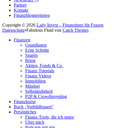
Partner
Kontakt
Finanzbloggerinnen
Copyright © 2026
Lady Invest – Finanztipps für Frauen
Datenschutz
•
Fabulous Fluid von
Catch Themes
Nach
Finanzen
oben
Grundlagen
scrollen
Erste Schritte
Sparen
Börse
Aktien, Fonds & Co.
Finanz Tutorials
Finanz Videos
Immobilien
Mindset
Selbständigkeit
P2P & Crowdinvesting
Finanzkurse
Buch „Vorbildfrauen“
Persönliches
Finanz-Tools, die ich nutze
Über mich
Podcasts mit mir