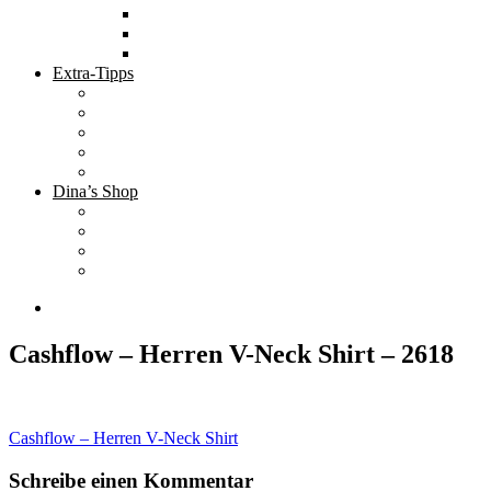
Tolle Hotels
Inspirierende Orte
Bucket List
Extra-Tipps
Die besten Finanzbücher
Newsletter ;-)
Bücher zur Optimierung deines Lebens
Nützliche Tools
Finanzbloggerinnen
Dina’s Shop
Finanzprodukte
Subliminals
Coole Stylz für Investoren
Finanz-Mode
Cashflow – Herren V-Neck Shirt – 2618
Beitragsnavigation
Cashflow – Herren V-Neck Shirt
Schreibe einen Kommentar