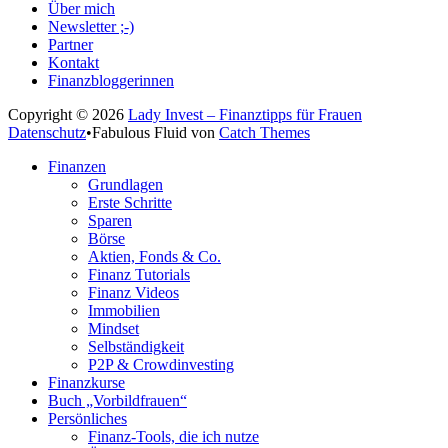
Über mich
Newsletter ;-)
Partner
Kontakt
Finanzbloggerinnen
Copyright © 2026
Lady Invest – Finanztipps für Frauen
Datenschutz
•
Fabulous Fluid von
Catch Themes
Nach
Finanzen
oben
Grundlagen
scrollen
Erste Schritte
Sparen
Börse
Aktien, Fonds & Co.
Finanz Tutorials
Finanz Videos
Immobilien
Mindset
Selbständigkeit
P2P & Crowdinvesting
Finanzkurse
Buch „Vorbildfrauen“
Persönliches
Finanz-Tools, die ich nutze