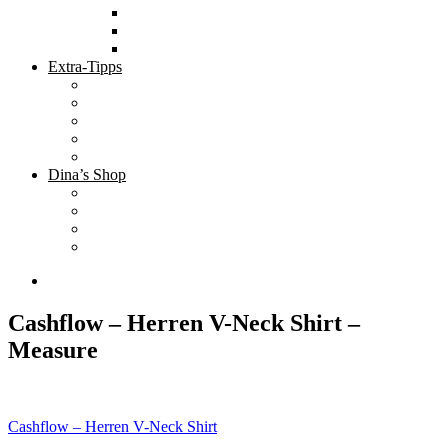
Tolle Hotels
Inspirierende Orte
Bucket List
Extra-Tipps
Die besten Finanzbücher
Newsletter ;-)
Bücher zur Optimierung deines Lebens
Nützliche Tools
Finanzbloggerinnen
Dina’s Shop
Finanzprodukte
Subliminals
Coole Stylz für Investoren
Finanz-Mode
Cashflow – Herren V-Neck Shirt –
Measure
Beitragsnavigation
Cashflow – Herren V-Neck Shirt