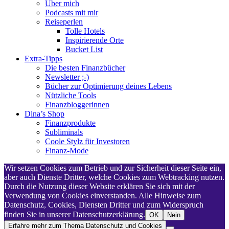
Über mich
Podcasts mit mir
Reiseperlen
Tolle Hotels
Inspirierende Orte
Bucket List
Extra-Tipps
Die besten Finanzbücher
Newsletter ;-)
Bücher zur Optimierung deines Lebens
Nützliche Tools
Finanzbloggerinnen
Dina’s Shop
Finanzprodukte
Subliminals
Coole Stylz für Investoren
Finanz-Mode
Wir setzen Cookies zum Betrieb und zur Sicherheit dieser Seite ein,
aber auch Dienste Dritter, welche Cookies zum Webtracking nutzen.
Durch die Nutzung dieser Website erklären Sie sich mit der
Verwendung von Cookies einverstanden. Alle Hinweise zum
Datenschutz, Cookies, Diensten Dritter und zum Widerspruch
finden Sie in unserer Datenschutzerklärung.
OK
Nein
Erfahre mehr zum Thema Datenschutz und Cookies