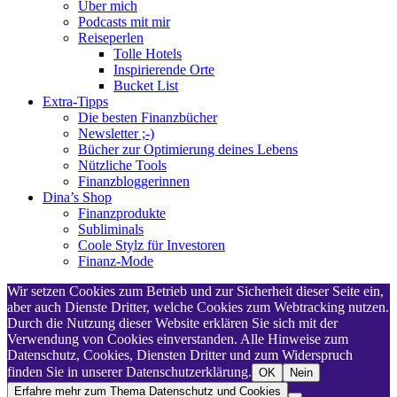
Über mich
Podcasts mit mir
Reiseperlen
Tolle Hotels
Inspirierende Orte
Bucket List
Extra-Tipps
Die besten Finanzbücher
Newsletter ;-)
Bücher zur Optimierung deines Lebens
Nützliche Tools
Finanzbloggerinnen
Dina’s Shop
Finanzprodukte
Subliminals
Coole Stylz für Investoren
Finanz-Mode
Wir setzen Cookies zum Betrieb und zur Sicherheit dieser Seite ein,
aber auch Dienste Dritter, welche Cookies zum Webtracking nutzen.
Durch die Nutzung dieser Website erklären Sie sich mit der
Verwendung von Cookies einverstanden. Alle Hinweise zum
Datenschutz, Cookies, Diensten Dritter und zum Widerspruch
finden Sie in unserer Datenschutzerklärung.
OK
Nein
Erfahre mehr zum Thema Datenschutz und Cookies