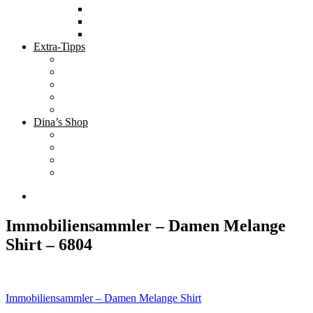
Tolle Hotels
Inspirierende Orte
Bucket List
Extra-Tipps
Die besten Finanzbücher
Newsletter ;-)
Bücher zur Optimierung deines Lebens
Nützliche Tools
Finanzbloggerinnen
Dina’s Shop
Finanzprodukte
Subliminals
Coole Stylz für Investoren
Finanz-Mode
Immobiliensammler – Damen Melange
Shirt – 6804
Beitragsnavigation
Immobiliensammler – Damen Melange Shirt