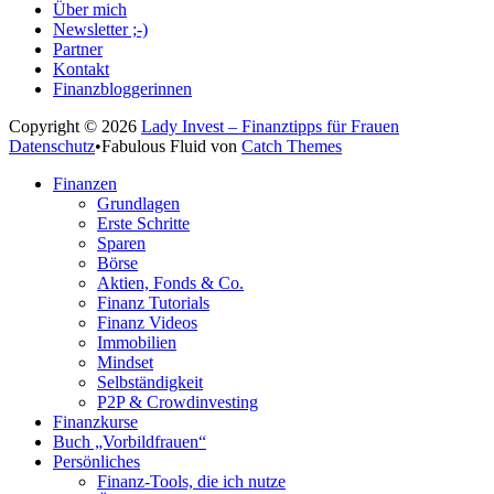
Über mich
Newsletter ;-)
Partner
Kontakt
Finanzbloggerinnen
Copyright © 2026
Lady Invest – Finanztipps für Frauen
Datenschutz
•
Fabulous Fluid von
Catch Themes
Nach
Finanzen
oben
Grundlagen
scrollen
Erste Schritte
Sparen
Börse
Aktien, Fonds & Co.
Finanz Tutorials
Finanz Videos
Immobilien
Mindset
Selbständigkeit
P2P & Crowdinvesting
Finanzkurse
Buch „Vorbildfrauen“
Persönliches
Finanz-Tools, die ich nutze