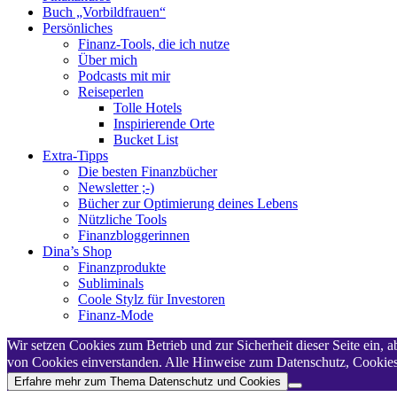
Buch „Vorbildfrauen“
Persönliches
Finanz-Tools, die ich nutze
Über mich
Podcasts mit mir
Reiseperlen
Tolle Hotels
Inspirierende Orte
Bucket List
Extra-Tipps
Die besten Finanzbücher
Newsletter ;-)
Bücher zur Optimierung deines Lebens
Nützliche Tools
Finanzbloggerinnen
Dina’s Shop
Finanzprodukte
Subliminals
Coole Stylz für Investoren
Finanz-Mode
Wir setzen Cookies zum Betrieb und zur Sicherheit dieser Seite ein,
von Cookies einverstanden. Alle Hinweise zum Datenschutz, Cookies,
Erfahre mehr zum Thema Datenschutz und Cookies