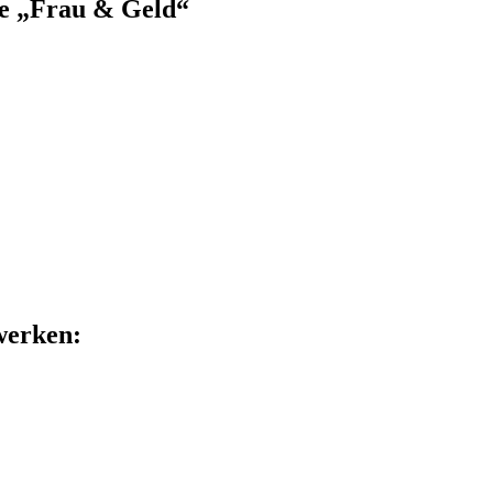
pe „Frau & Geld“
zwerken: