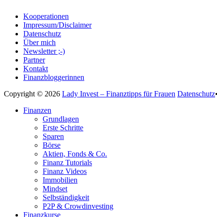
Kooperationen
Impressum/Disclaimer
Datenschutz
Über mich
Newsletter ;-)
Partner
Kontakt
Finanzbloggerinnen
Copyright © 2026
Lady Invest – Finanztipps für Frauen
Datenschutz
Nach
Finanzen
oben
Grundlagen
scrollen
Erste Schritte
Sparen
Börse
Aktien, Fonds & Co.
Finanz Tutorials
Finanz Videos
Immobilien
Mindset
Selbständigkeit
P2P & Crowdinvesting
Finanzkurse