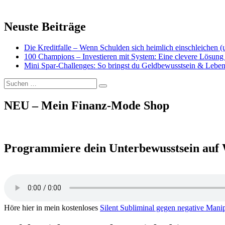
Neuste Beiträge
Die Kreditfalle – Wenn Schulden sich heimlich einschleichen 
100 Champions – Investieren mit System: Eine clevere Lösung 
Mini Spar-Challenges: So bringst du Geldbewusstsein & Leben
Suchen
Suchen
nach:
NEU – Mein Finanz-Mode Shop
Programmiere dein Unterbewusstsein auf 
Höre hier in mein kostenloses
Silent Subliminal gegen negative Mani