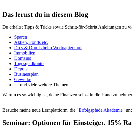
Das lernst du in diesem Blog
Du erhältst Tipps & Tricks sowie Schritt-für-Schritt Anleitungen zu v
Sparen
Aktien, Fonds etc.
Do’s & Don’ts beim Wertpapierkauf
Immobilien
Domains
Tagesgeldkonto
Depots
Businessplan
Gewerbe
… und viele weitere Themen
Warum es so wichtig ist, deine Finanzen selbst in die Hand zu nehmen
Besuche meine neue Lernplattform, die "
Erfolgspfade Akademie
" und
Seminar: Optionen für Einsteiger. 15% Ra