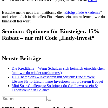
Besuche meine neue Lernplattform, die "
Erfolgspfade Akademie
"
und schreib dich in die tollen Finanzkurse ein, um zu lernen, wie du
finanziell frei wirst.
Seminar: Optionen für Einsteiger. 15%
Rabatt – nur mit Code „Lady-Invest“
Neuste Beiträge
Die Kreditfalle – Wenn Schulden sich heimlich einschleichen
(und wie du wieder rauskommst)
100 Champions – Investieren mit System: Eine clevere
Lösung für fortgeschrittene Investoren mit größerem Budget
Mini Spar-Challenges: So bringst du Geldbewusstsein &
Lebensfreude in Balance
Suchen
Suchen
nach: