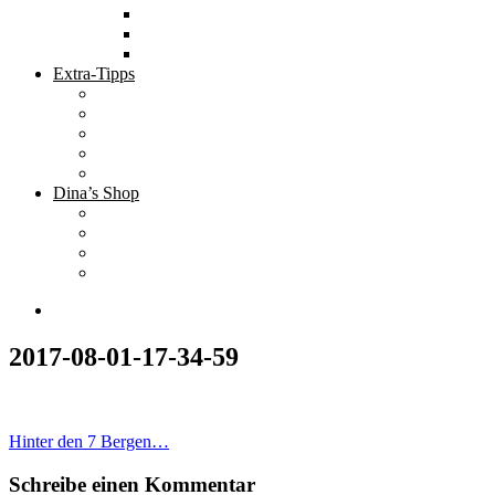
Tolle Hotels
Inspirierende Orte
Bucket List
Extra-Tipps
Die besten Finanzbücher
Newsletter ;-)
Bücher zur Optimierung deines Lebens
Nützliche Tools
Finanzbloggerinnen
Dina’s Shop
Finanzprodukte
Subliminals
Coole Stylz für Investoren
Finanz-Mode
2017-08-01-17-34-59
Beitragsnavigation
Hinter den 7 Bergen…
Schreibe einen Kommentar