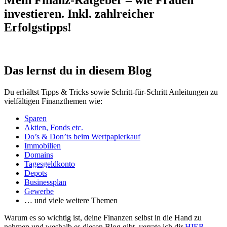
Mein Finanz-Ratgeber – wie Frauen
investieren. Inkl. zahlreicher
Erfolgstipps!
Das lernst du in diesem Blog
Du erhältst Tipps & Tricks sowie Schritt-für-Schritt Anleitungen zu
vielfältigen Finanzthemen wie:
Sparen
Aktien, Fonds etc.
Do’s & Don’ts beim Wertpapierkauf
Immobilien
Domains
Tagesgeldkonto
Depots
Businessplan
Gewerbe
… und viele weitere Themen
Warum es so wichtig ist, deine Finanzen selbst in die Hand zu
nehmen und weshalb es diesen Blog gibt, verrate ich dir
HIER
.