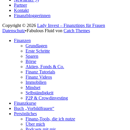
Partner
Kontakt
Finanzbloggerinnen
Copyright © 2026
Lady Invest – Finanztipps für Frauen
Datenschutz
•
Fabulous Fluid von
Catch Themes
Nach
Finanzen
oben
Grundlagen
scrollen
Erste Schritte
Sparen
Börse
Aktien, Fonds & Co.
Finanz Tutorials
Finanz Videos
Immobilien
Mindset
Selbständigkeit
P2P & Crowdinvesting
Finanzkurse
Buch „Vorbildfrauen“
Persönliches
Finanz-Tools, die ich nutze
Über mich
Podcasts mit mir