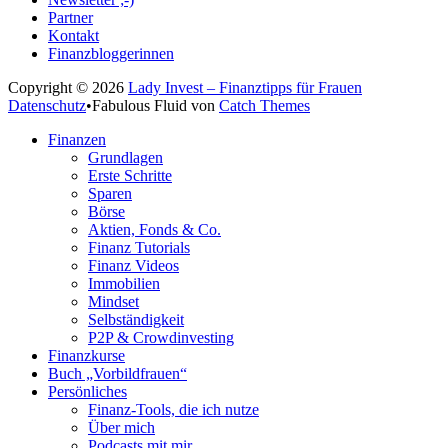
Partner
Kontakt
Finanzbloggerinnen
Copyright © 2026
Lady Invest – Finanztipps für Frauen
Datenschutz
•
Fabulous Fluid von
Catch Themes
Nach
Finanzen
oben
Grundlagen
scrollen
Erste Schritte
Sparen
Börse
Aktien, Fonds & Co.
Finanz Tutorials
Finanz Videos
Immobilien
Mindset
Selbständigkeit
P2P & Crowdinvesting
Finanzkurse
Buch „Vorbildfrauen“
Persönliches
Finanz-Tools, die ich nutze
Über mich
Podcasts mit mir