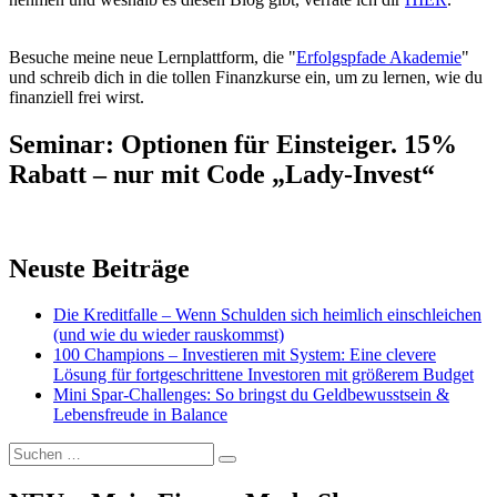
Besuche meine neue Lernplattform, die "
Erfolgspfade Akademie
"
und schreib dich in die tollen Finanzkurse ein, um zu lernen, wie du
finanziell frei wirst.
Seminar: Optionen für Einsteiger. 15%
Rabatt – nur mit Code „Lady-Invest“
Neuste Beiträge
Die Kreditfalle – Wenn Schulden sich heimlich einschleichen
(und wie du wieder rauskommst)
100 Champions – Investieren mit System: Eine clevere
Lösung für fortgeschrittene Investoren mit größerem Budget
Mini Spar-Challenges: So bringst du Geldbewusstsein &
Lebensfreude in Balance
Suchen
Suchen
nach: