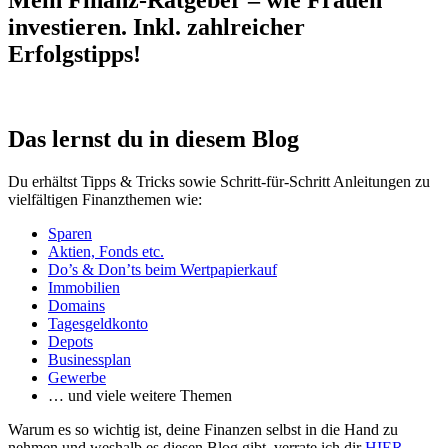
Mein Finanz-Ratgeber – wie Frauen
investieren. Inkl. zahlreicher
Erfolgstipps!
Das lernst du in diesem Blog
Du erhältst Tipps & Tricks sowie Schritt-für-Schritt Anleitungen zu
vielfältigen Finanzthemen wie:
Sparen
Aktien, Fonds etc.
Do’s & Don’ts beim Wertpapierkauf
Immobilien
Domains
Tagesgeldkonto
Depots
Businessplan
Gewerbe
… und viele weitere Themen
Warum es so wichtig ist, deine Finanzen selbst in die Hand zu
nehmen und weshalb es diesen Blog gibt, verrate ich dir
HIER
.