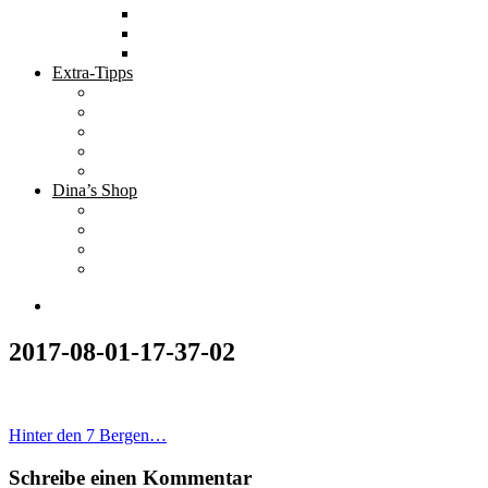
Tolle Hotels
Inspirierende Orte
Bucket List
Extra-Tipps
Die besten Finanzbücher
Newsletter ;-)
Bücher zur Optimierung deines Lebens
Nützliche Tools
Finanzbloggerinnen
Dina’s Shop
Finanzprodukte
Subliminals
Coole Stylz für Investoren
Finanz-Mode
2017-08-01-17-37-02
Beitragsnavigation
Hinter den 7 Bergen…
Schreibe einen Kommentar