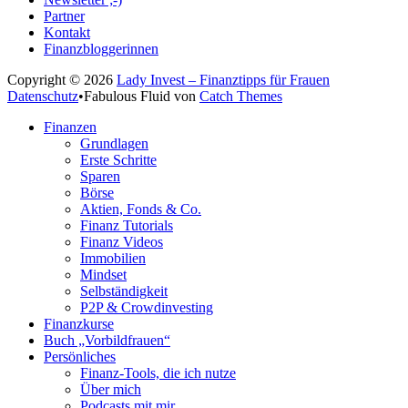
Partner
Kontakt
Finanzbloggerinnen
Copyright © 2026
Lady Invest – Finanztipps für Frauen
Datenschutz
•
Fabulous Fluid von
Catch Themes
Nach
Finanzen
oben
Grundlagen
scrollen
Erste Schritte
Sparen
Börse
Aktien, Fonds & Co.
Finanz Tutorials
Finanz Videos
Immobilien
Mindset
Selbständigkeit
P2P & Crowdinvesting
Finanzkurse
Buch „Vorbildfrauen“
Persönliches
Finanz-Tools, die ich nutze
Über mich
Podcasts mit mir