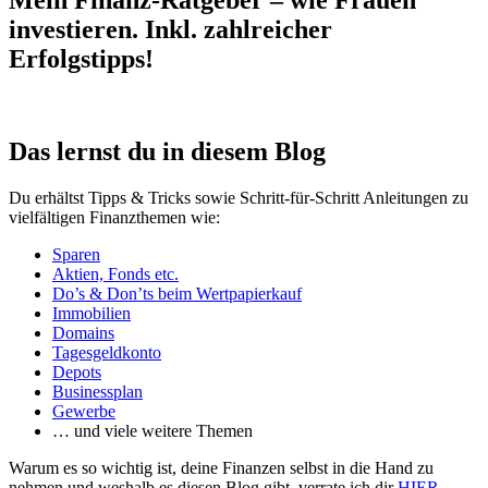
Mein Finanz-Ratgeber – wie Frauen
investieren. Inkl. zahlreicher
Erfolgstipps!
Das lernst du in diesem Blog
Du erhältst Tipps & Tricks sowie Schritt-für-Schritt Anleitungen zu
vielfältigen Finanzthemen wie:
Sparen
Aktien, Fonds etc.
Do’s & Don’ts beim Wertpapierkauf
Immobilien
Domains
Tagesgeldkonto
Depots
Businessplan
Gewerbe
… und viele weitere Themen
Warum es so wichtig ist, deine Finanzen selbst in die Hand zu
nehmen und weshalb es diesen Blog gibt, verrate ich dir
HIER
.