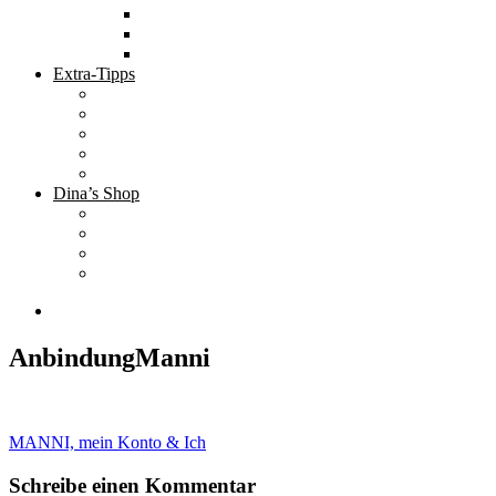
Tolle Hotels
Inspirierende Orte
Bucket List
Extra-Tipps
Die besten Finanzbücher
Newsletter ;-)
Bücher zur Optimierung deines Lebens
Nützliche Tools
Finanzbloggerinnen
Dina’s Shop
Finanzprodukte
Subliminals
Coole Stylz für Investoren
Finanz-Mode
AnbindungManni
Beitragsnavigation
MANNI, mein Konto & Ich
Schreibe einen Kommentar