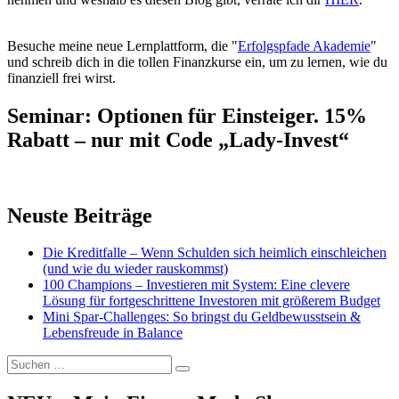
Besuche meine neue Lernplattform, die "
Erfolgspfade Akademie
"
und schreib dich in die tollen Finanzkurse ein, um zu lernen, wie du
finanziell frei wirst.
Seminar: Optionen für Einsteiger. 15%
Rabatt – nur mit Code „Lady-Invest“
Neuste Beiträge
Die Kreditfalle – Wenn Schulden sich heimlich einschleichen
(und wie du wieder rauskommst)
100 Champions – Investieren mit System: Eine clevere
Lösung für fortgeschrittene Investoren mit größerem Budget
Mini Spar-Challenges: So bringst du Geldbewusstsein &
Lebensfreude in Balance
Suchen
Suchen
nach: