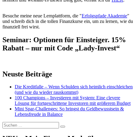
Besuche meine neue Lernplattform, die "
Erfolgspfade Akademie
"
und schreib dich in die tollen Finanzkurse ein, um zu lernen, wie du
finanziell frei wirst.
Seminar: Optionen für Einsteiger. 15%
Rabatt – nur mit Code „Lady-Invest“
Neuste Beiträge
Die Kreditfalle – Wenn Schulden sich heimlich einschleichen
(und wie du wieder rauskommst)
100 Champions – Investieren mit System: Eine clevere
Lösung für fortgeschrittene Investoren mit größerem Budget
Mini Spar-Challenges: So bringst du Geldbewusstsein &
Lebensfreude in Balance
Suchen
Suchen
nach: