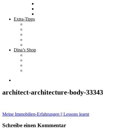
Tolle Hotels
Inspirierende Orte
Bucket List
Extra-Tipps
Die besten Finanzbücher
Newsletter ;-)
Bücher zur Optimierung deines Lebens
Nützliche Tools
Finanzbloggerinnen
Dina’s Shop
Finanzprodukte
Subliminals
Coole Stylz für Investoren
Finanz-Mode
architect-architecture-body-33343
Beitragsnavigation
Meine Immobilien-Erfahrungen || Lessons learnt
Schreibe einen Kommentar