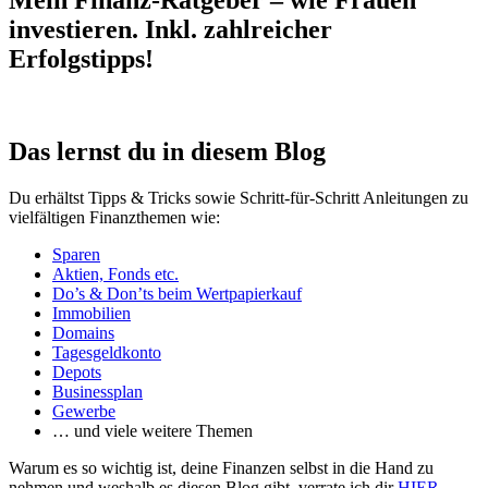
Mein Finanz-Ratgeber – wie Frauen
investieren. Inkl. zahlreicher
Erfolgstipps!
Das lernst du in diesem Blog
Du erhältst Tipps & Tricks sowie Schritt-für-Schritt Anleitungen zu
vielfältigen Finanzthemen wie:
Sparen
Aktien, Fonds etc.
Do’s & Don’ts beim Wertpapierkauf
Immobilien
Domains
Tagesgeldkonto
Depots
Businessplan
Gewerbe
… und viele weitere Themen
Warum es so wichtig ist, deine Finanzen selbst in die Hand zu
nehmen und weshalb es diesen Blog gibt, verrate ich dir
HIER
.