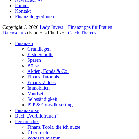
Partner
Kontakt
Finanzbloggerinnen
Copyright © 2026
Lady Invest – Finanztipps für Frauen
Datenschutz
•
Fabulous Fluid von
Catch Themes
Nach
Finanzen
oben
Grundlagen
scrollen
Erste Schritte
Sparen
Börse
Aktien, Fonds & Co.
Finanz Tutorials
Finanz Videos
Immobilien
Mindset
Selbständigkeit
P2P & Crowdinvesting
Finanzkurse
Buch „Vorbildfrauen“
Persönliches
Finanz-Tools, die ich nutze
Über mich
Podcasts mit mir