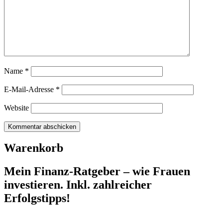
gewählt
werden
Name
*
E-Mail-Adresse
*
Website
Warenkorb
Mein Finanz-Ratgeber – wie Frauen
investieren. Inkl. zahlreicher
Erfolgstipps!