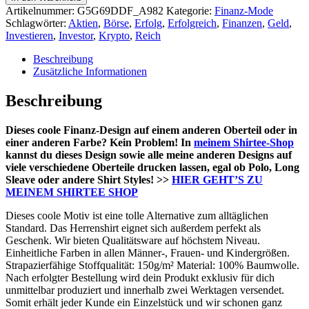
Herren
Artikelnummer:
G5G69DDF_A982
Kategorie:
Finanz-Mode
V-
Schlagwörter:
Aktien
,
Börse
,
Erfolg
,
Erfolgreich
,
Finanzen
,
Geld
,
Neck
Investieren
,
Investor
,
Krypto
,
Reich
Shirt
Menge
Beschreibung
Zusätzliche Informationen
Beschreibung
Dieses coole Finanz-Design auf einem anderen Oberteil oder in
einer anderen Farbe? Kein Problem! In
meinem Shirtee-Shop
kannst du dieses Design sowie alle meine anderen Designs auf
viele verschiedene Oberteile drucken lassen, egal ob Polo, Long
Sleave oder andere Shirt Styles! >>
HIER GEHT’S ZU
MEINEM SHIRTEE SHOP
Dieses coole Motiv ist eine tolle Alternative zum alltäglichen
Standard. Das Herrenshirt eignet sich außerdem perfekt als
Geschenk. Wir bieten Qualitätsware auf höchstem Niveau.
Einheitliche Farben in allen Männer-, Frauen- und Kindergrößen.
Strapazierfähige Stoffqualität: 150g/m² Material: 100% Baumwolle.
Nach erfolgter Bestellung wird dein Produkt exklusiv für dich
unmittelbar produziert und innerhalb zwei Werktagen versendet.
Somit erhält jeder Kunde ein Einzelstück und wir schonen ganz