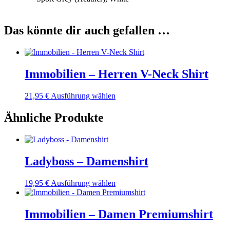
Das könnte dir auch gefallen …
Immobilien – Herren V-Neck Shirt
Dieses
21,95
€
Ausführung wählen
Produkt
weist
Ähnliche Produkte
mehrere
Varianten
auf.
Die
Ladyboss – Damenshirt
Optionen
können
auf
Dieses
19,95
€
Ausführung wählen
der
Produkt
Produktseite
weist
gewählt
mehrere
Immobilien – Damen Premiumshirt
werden
Varianten
auf.