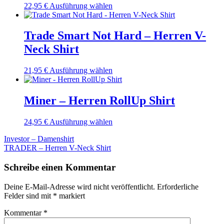
Dieses
22,95
€
Ausführung wählen
Die
Produkt
Optionen
weist
können
mehrere
Trade Smart Not Hard – Herren V-
auf
Varianten
der
Neck Shirt
auf.
Produktseite
Die
gewählt
Optionen
Dieses
21,95
€
Ausführung wählen
werden
können
Produkt
auf
weist
der
mehrere
Miner – Herren RollUp Shirt
Produktseite
Varianten
gewählt
auf.
Dieses
24,95
€
Ausführung wählen
werden
Die
Produkt
Optionen
Beitragsnavigation
Investor – Damenshirt
weist
können
TRADER – Herren V-Neck Shirt
mehrere
auf
Varianten
der
Schreibe einen Kommentar
auf.
Produktseite
Die
gewählt
Optionen
Deine E-Mail-Adresse wird nicht veröffentlicht.
Erforderliche
werden
können
Felder sind mit
*
markiert
auf
der
Kommentar
*
Produktseite