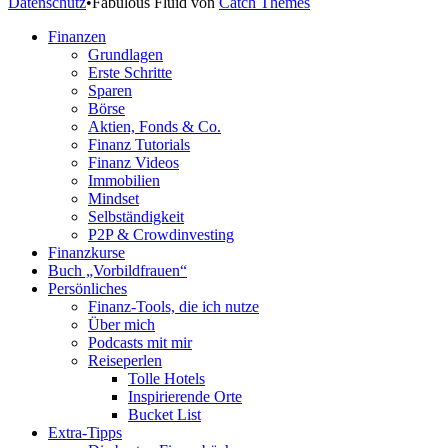
Datenschutz
•
Fabulous Fluid von
Catch Themes
Nach
Finanzen
oben
Grundlagen
scrollen
Erste Schritte
Sparen
Börse
Aktien, Fonds & Co.
Finanz Tutorials
Finanz Videos
Immobilien
Mindset
Selbständigkeit
P2P & Crowdinvesting
Finanzkurse
Buch „Vorbildfrauen“
Persönliches
Finanz-Tools, die ich nutze
Über mich
Podcasts mit mir
Reiseperlen
Tolle Hotels
Inspirierende Orte
Bucket List
Extra-Tipps