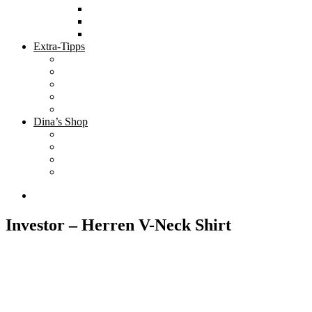
Tolle Hotels
Inspirierende Orte
Bucket List
Extra-Tipps
Die besten Finanzbücher
Newsletter ;-)
Bücher zur Optimierung deines Lebens
Nützliche Tools
Finanzbloggerinnen
Dina’s Shop
Finanzprodukte
Subliminals
Coole Stylz für Investoren
Finanz-Mode
Investor – Herren V-Neck Shirt