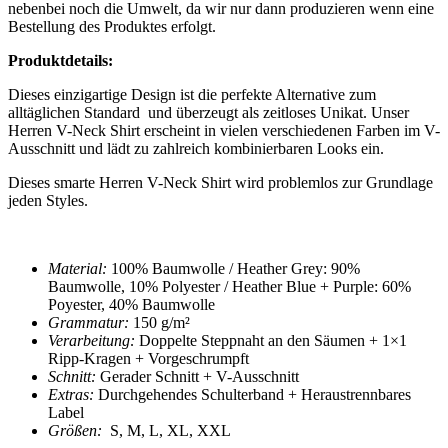
nebenbei noch die Umwelt, da wir nur dann produzieren wenn eine
Bestellung des Produktes erfolgt.
Produktdetails:
Dieses einzigartige Design ist die perfekte Alternative zum
alltäglichen Standard und überzeugt als zeitloses Unikat. Unser
Herren V-Neck Shirt
erscheint in vielen verschiedenen Farben im V-
Ausschnitt und lädt zu zahlreich kombinierbaren Looks ein.
Dieses smarte
Herren V-Neck Shirt
wird problemlos zur Grundlage
jeden Styles.
Material:
100% Baumwolle / Heather Grey: 90%
Baumwolle, 10% Polyester / Heather Blue + Purple: 60%
Poyester, 40% Baumwolle
Grammatur:
150 g/m²
Verarbeitung:
Doppelte Steppnaht an den Säumen + 1×1
Ripp-Kragen + Vorgeschrumpft
Schnitt:
Gerader Schnitt + V-Ausschnitt
Extras:
Durchgehendes Schulterband
+
Heraustrennbares
Label
Größen:
S, M, L, XL, XXL