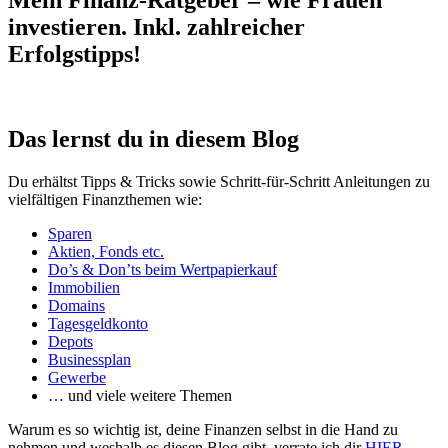
Mein Finanz-Ratgeber – wie Frauen
investieren. Inkl. zahlreicher
Erfolgstipps!
Das lernst du in diesem Blog
Du erhältst Tipps & Tricks sowie Schritt-für-Schritt Anleitungen zu
vielfältigen Finanzthemen wie:
Sparen
Aktien, Fonds etc.
Do’s & Don’ts beim Wertpapierkauf
Immobilien
Domains
Tagesgeldkonto
Depots
Businessplan
Gewerbe
… und viele weitere Themen
Warum es so wichtig ist, deine Finanzen selbst in die Hand zu
nehmen und weshalb es diesen Blog gibt, verrate ich dir
HIER
.