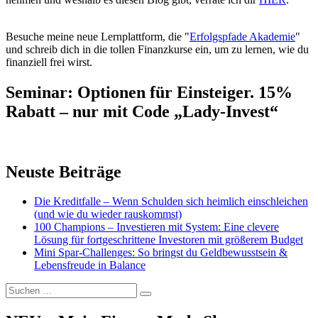
Besuche meine neue Lernplattform, die "
Erfolgspfade Akademie
"
und schreib dich in die tollen Finanzkurse ein, um zu lernen, wie du
finanziell frei wirst.
Seminar: Optionen für Einsteiger. 15%
Rabatt – nur mit Code „Lady-Invest“
Neuste Beiträge
Die Kreditfalle – Wenn Schulden sich heimlich einschleichen
(und wie du wieder rauskommst)
100 Champions – Investieren mit System: Eine clevere
Lösung für fortgeschrittene Investoren mit größerem Budget
Mini Spar-Challenges: So bringst du Geldbewusstsein &
Lebensfreude in Balance
Suchen
Suchen
nach: