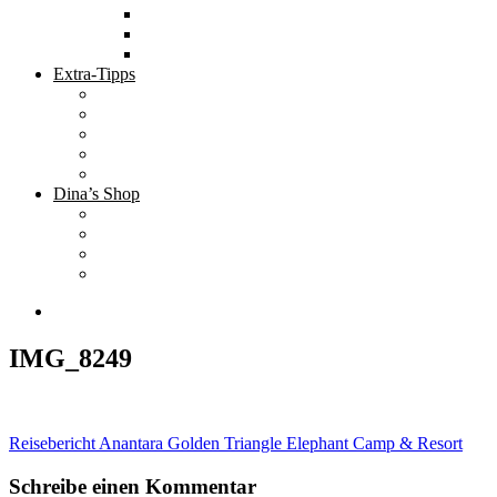
Tolle Hotels
Inspirierende Orte
Bucket List
Extra-Tipps
Die besten Finanzbücher
Newsletter ;-)
Bücher zur Optimierung deines Lebens
Nützliche Tools
Finanzbloggerinnen
Dina’s Shop
Finanzprodukte
Subliminals
Coole Stylz für Investoren
Finanz-Mode
IMG_8249
Beitragsnavigation
Reisebericht Anantara Golden Triangle Elephant Camp & Resort
Schreibe einen Kommentar