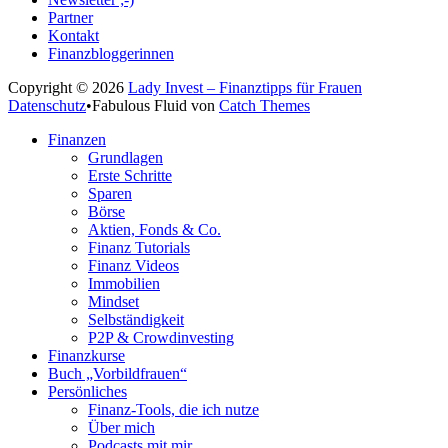
Partner
Kontakt
Finanzbloggerinnen
Copyright © 2026
Lady Invest – Finanztipps für Frauen
Datenschutz
•
Fabulous Fluid von
Catch Themes
Nach
Finanzen
oben
Grundlagen
scrollen
Erste Schritte
Sparen
Börse
Aktien, Fonds & Co.
Finanz Tutorials
Finanz Videos
Immobilien
Mindset
Selbständigkeit
P2P & Crowdinvesting
Finanzkurse
Buch „Vorbildfrauen“
Persönliches
Finanz-Tools, die ich nutze
Über mich
Podcasts mit mir