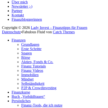
Über mich
Newsletter ;-)
Partner
Kontakt
Finanzbloggerinnen
Copyright © 2026
Lady Invest – Finanztipps für Frauen
Datenschutz
•
Fabulous Fluid von
Catch Themes
Nach
Finanzen
oben
Grundlagen
scrollen
Erste Schritte
Sparen
Börse
Aktien, Fonds & Co.
Finanz Tutorials
Finanz Videos
Immobilien
Mindset
Selbständigkeit
P2P & Crowdinvesting
Finanzkurse
Buch „Vorbildfrauen“
Persönliches
Finanz-Tools, die ich nutze