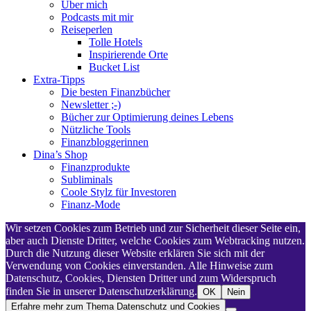
Über mich
Podcasts mit mir
Reiseperlen
Tolle Hotels
Inspirierende Orte
Bucket List
Extra-Tipps
Die besten Finanzbücher
Newsletter ;-)
Bücher zur Optimierung deines Lebens
Nützliche Tools
Finanzbloggerinnen
Dina’s Shop
Finanzprodukte
Subliminals
Coole Stylz für Investoren
Finanz-Mode
Wir setzen Cookies zum Betrieb und zur Sicherheit dieser Seite ein,
aber auch Dienste Dritter, welche Cookies zum Webtracking nutzen.
Durch die Nutzung dieser Website erklären Sie sich mit der
Verwendung von Cookies einverstanden. Alle Hinweise zum
Datenschutz, Cookies, Diensten Dritter und zum Widerspruch
finden Sie in unserer Datenschutzerklärung.
OK
Nein
Erfahre mehr zum Thema Datenschutz und Cookies