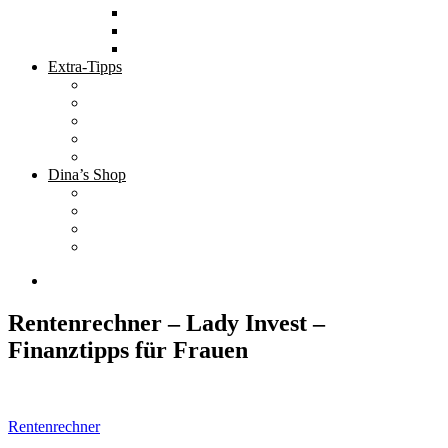
Tolle Hotels
Inspirierende Orte
Bucket List
Extra-Tipps
Die besten Finanzbücher
Newsletter ;-)
Bücher zur Optimierung deines Lebens
Nützliche Tools
Finanzbloggerinnen
Dina’s Shop
Finanzprodukte
Subliminals
Coole Stylz für Investoren
Finanz-Mode
Rentenrechner – Lady Invest –
Finanztipps für Frauen
Beitragsnavigation
Rentenrechner