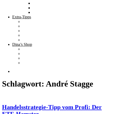
Tolle Hotels
Inspirierende Orte
Bucket List
Extra-Tipps
Die besten Finanzbücher
Newsletter ;-)
Bücher zur Optimierung deines Lebens
Nützliche Tools
Finanzbloggerinnen
Dina’s Shop
Finanzprodukte
Subliminals
Coole Stylz für Investoren
Finanz-Mode
Schlagwort:
André Stagge
Handelsstrategie-Tipp vom Profi: Der
ETF-Hamster