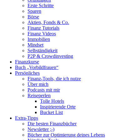
scrollen
Erste Schritte
Sparen
Börse
Aktien, Fonds & Co.
Finanz Tutorials
Finanz Videos
Immobilien
Mindset
Selbständigkeit
P2P & Crowdinvesting
Finanzkurse
Buch „Vorbildfrauen“
Persönliches
Finanz-Tools, die ich nutze
Über mich
Podcasts mit mir
Reiseperlen
Tolle Hotels
Inspirierende Orte
Bucket List
Extra-Tipps
Die besten Finanzbücher
Newsletter ;-)
Bücher zur Optimierung deines Lebens