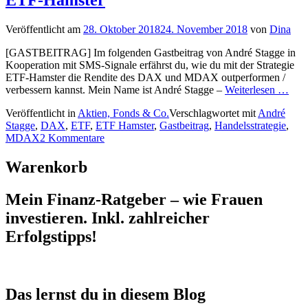
Veröffentlicht am
28. Oktober 2018
24. November 2018
von
Dina
[GASTBEITRAG] Im folgenden Gastbeitrag von André Stagge in
Kooperation mit SMS-Signale erfährst du, wie du mit der Strategie
ETF-Hamster die Rendite des DAX und MDAX outperformen /
verbessern kannst. Mein Name ist André Stagge –
Weiterlesen …
Veröffentlicht in
Aktien, Fonds & Co.
Verschlagwortet mit
André
Stagge
,
DAX
,
ETF
,
ETF Hamster
,
Gastbeitrag
,
Handelsstrategie
,
MDAX
2 Kommentare
Warenkorb
Mein Finanz-Ratgeber – wie Frauen
investieren. Inkl. zahlreicher
Erfolgstipps!
Das lernst du in diesem Blog