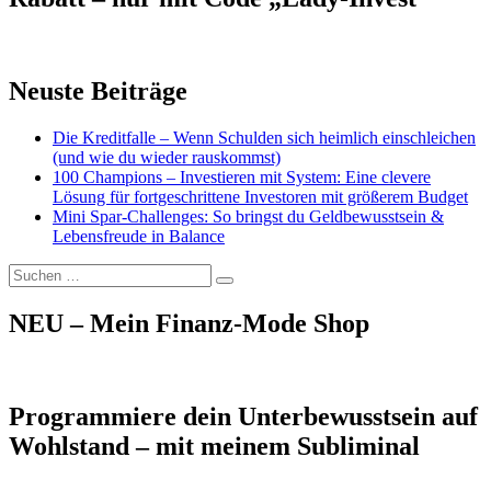
Neuste Beiträge
Die Kreditfalle – Wenn Schulden sich heimlich einschleichen
(und wie du wieder rauskommst)
100 Champions – Investieren mit System: Eine clevere
Lösung für fortgeschrittene Investoren mit größerem Budget
Mini Spar-Challenges: So bringst du Geldbewusstsein &
Lebensfreude in Balance
Suchen
Suchen
nach:
NEU – Mein Finanz-Mode Shop
Programmiere dein Unterbewusstsein auf
Wohlstand – mit meinem Subliminal