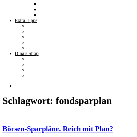
Tolle Hotels
Inspirierende Orte
Bucket List
Extra-Tipps
Die besten Finanzbücher
Newsletter ;-)
Bücher zur Optimierung deines Lebens
Nützliche Tools
Finanzbloggerinnen
Dina’s Shop
Finanzprodukte
Subliminals
Coole Stylz für Investoren
Finanz-Mode
Schlagwort:
fondsparplan
Börsen-Sparpläne. Reich mit Plan?