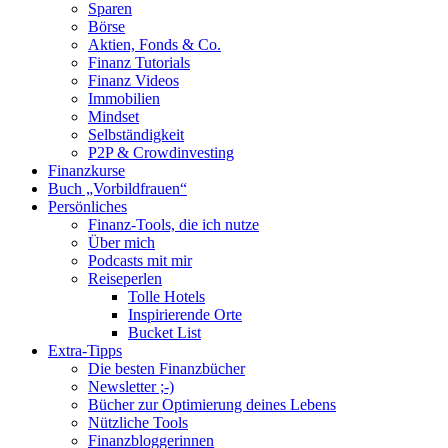
Sparen
Börse
Aktien, Fonds & Co.
Finanz Tutorials
Finanz Videos
Immobilien
Mindset
Selbständigkeit
P2P & Crowdinvesting
Finanzkurse
Buch „Vorbildfrauen“
Persönliches
Finanz-Tools, die ich nutze
Über mich
Podcasts mit mir
Reiseperlen
Tolle Hotels
Inspirierende Orte
Bucket List
Extra-Tipps
Die besten Finanzbücher
Newsletter ;-)
Bücher zur Optimierung deines Lebens
Nützliche Tools
Finanzbloggerinnen