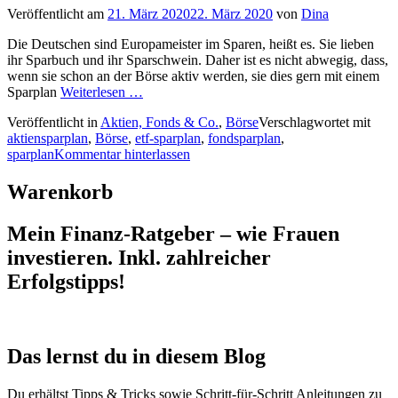
Veröffentlicht am
21. März 2020
22. März 2020
von
Dina
Die Deutschen sind Europameister im Sparen, heißt es. Sie lieben
ihr Sparbuch und ihr Sparschwein. Daher ist es nicht abwegig, dass,
wenn sie schon an der Börse aktiv werden, sie dies gern mit einem
Sparplan
Weiterlesen …
Veröffentlicht in
Aktien, Fonds & Co.
,
Börse
Verschlagwortet mit
aktiensparplan
,
Börse
,
etf-sparplan
,
fondsparplan
,
sparplan
Kommentar hinterlassen
Warenkorb
Mein Finanz-Ratgeber – wie Frauen
investieren. Inkl. zahlreicher
Erfolgstipps!
Das lernst du in diesem Blog
Du erhältst Tipps & Tricks sowie Schritt-für-Schritt Anleitungen zu