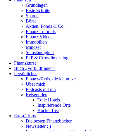
oben
Grundlagen
scrollen
Erste Schritte
Sparen
Börse
Aktien, Fonds & Co.
Finanz Tutorials
Finanz Videos
Immobilien
Mindset
Selbständigkeit
P2P & Crowdinvesting
Finanzkurse
Buch „Vorbildfrauen“
Persönliches
Finanz-Tools, die ich nutze
Über mich
Podcasts mit mir
Reiseperlen
Tolle Hotels
Inspirierende Orte
Bucket List
Extra-Tipps
Die besten Finanzbücher
Newsletter ;-)