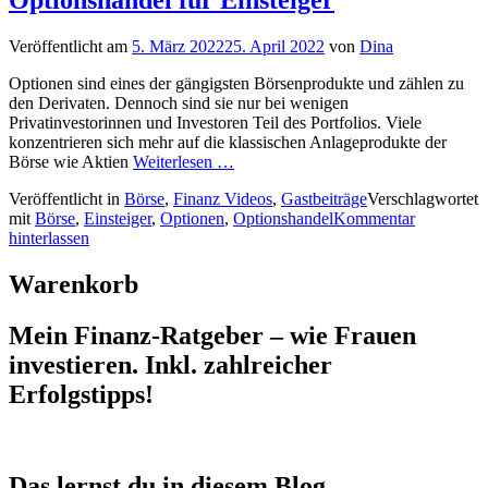
Veröffentlicht am
5. März 2022
25. April 2022
von
Dina
Optionen sind eines der gängigsten Börsenprodukte und zählen zu
den Derivaten. Dennoch sind sie nur bei wenigen
Privatinvestorinnen und Investoren Teil des Portfolios. Viele
konzentrieren sich mehr auf die klassischen Anlageprodukte der
Börse wie Aktien
Weiterlesen …
Veröffentlicht in
Börse
,
Finanz Videos
,
Gastbeiträge
Verschlagwortet
mit
Börse
,
Einsteiger
,
Optionen
,
Optionshandel
Kommentar
hinterlassen
Warenkorb
Mein Finanz-Ratgeber – wie Frauen
investieren. Inkl. zahlreicher
Erfolgstipps!
Das lernst du in diesem Blog