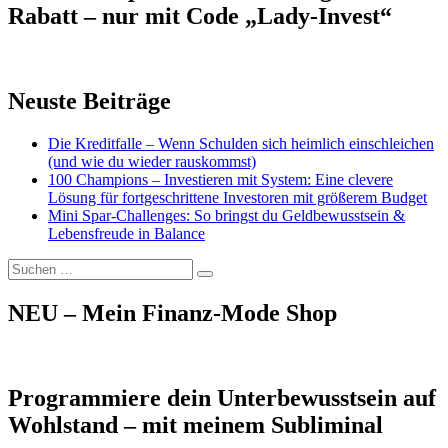
Rabatt – nur mit Code „Lady-Invest“
Neuste Beiträge
Die Kreditfalle – Wenn Schulden sich heimlich einschleichen
(und wie du wieder rauskommst)
100 Champions – Investieren mit System: Eine clevere
Lösung für fortgeschrittene Investoren mit größerem Budget
Mini Spar-Challenges: So bringst du Geldbewusstsein &
Lebensfreude in Balance
Suchen
Suchen
nach:
NEU – Mein Finanz-Mode Shop
Programmiere dein Unterbewusstsein auf
Wohlstand – mit meinem Subliminal