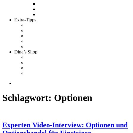
Tolle Hotels
Inspirierende Orte
Bucket List
Extra-Tipps
Die besten Finanzbücher
Newsletter ;-)
Bücher zur Optimierung deines Lebens
Nützliche Tools
Finanzbloggerinnen
Dina’s Shop
Finanzprodukte
Subliminals
Coole Stylz für Investoren
Finanz-Mode
Schlagwort:
Optionen
Experten Video-Interview: Optionen und
Optionshandel für Einsteiger