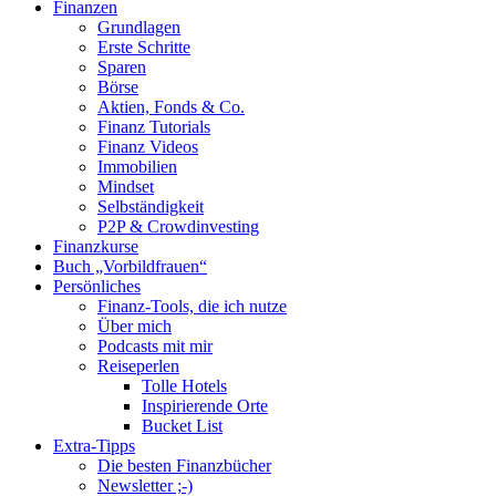
Finanzen
oben
Grundlagen
scrollen
Erste Schritte
Sparen
Börse
Aktien, Fonds & Co.
Finanz Tutorials
Finanz Videos
Immobilien
Mindset
Selbständigkeit
P2P & Crowdinvesting
Finanzkurse
Buch „Vorbildfrauen“
Persönliches
Finanz-Tools, die ich nutze
Über mich
Podcasts mit mir
Reiseperlen
Tolle Hotels
Inspirierende Orte
Bucket List
Extra-Tipps
Die besten Finanzbücher
Newsletter ;-)