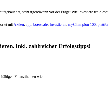
r aufgebaut hat, steht irgendwann vor der Frage: Wie investiere ich dies
ortet mit
Aktien
,
app
,
boerse.de
,
Investieren
,
myChampion 100
,
plattf
ren. Inkl. zahlreicher Erfolgstipps!
ielfältigen Finanzthemen wie: