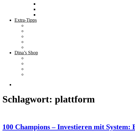
Tolle Hotels
Inspirierende Orte
Bucket List
Extra-Tipps
Die besten Finanzbücher
Newsletter ;-)
Bücher zur Optimierung deines Lebens
Nützliche Tools
Finanzbloggerinnen
Dina’s Shop
Finanzprodukte
Subliminals
Coole Stylz für Investoren
Finanz-Mode
Schlagwort:
plattform
100 Champions – Investieren mit System: E