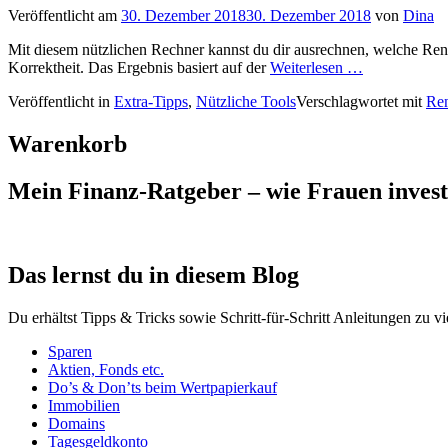
Veröffentlicht am
30. Dezember 2018
30. Dezember 2018
von
Dina
Mit diesem nützlichen Rechner kannst du dir ausrechnen, welche Rent
Korrektheit. Das Ergebnis basiert auf der
Weiterlesen …
Veröffentlicht in
Extra-Tipps
,
Nützliche Tools
Verschlagwortet mit
Re
Warenkorb
Mein Finanz-Ratgeber – wie Frauen investie
Das lernst du in diesem Blog
Du erhältst Tipps & Tricks sowie Schritt-für-Schritt Anleitungen zu v
Sparen
Aktien, Fonds etc.
Do’s & Don’ts beim Wertpapierkauf
Immobilien
Domains
Tagesgeldkonto