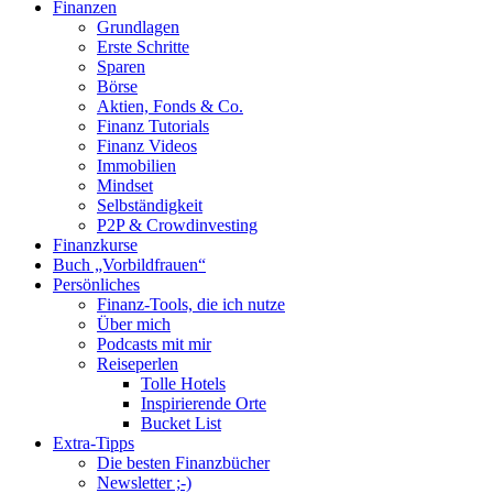
Finanzen
oben
Grundlagen
scrollen
Erste Schritte
Sparen
Börse
Aktien, Fonds & Co.
Finanz Tutorials
Finanz Videos
Immobilien
Mindset
Selbständigkeit
P2P & Crowdinvesting
Finanzkurse
Buch „Vorbildfrauen“
Persönliches
Finanz-Tools, die ich nutze
Über mich
Podcasts mit mir
Reiseperlen
Tolle Hotels
Inspirierende Orte
Bucket List
Extra-Tipps
Die besten Finanzbücher
Newsletter ;-)