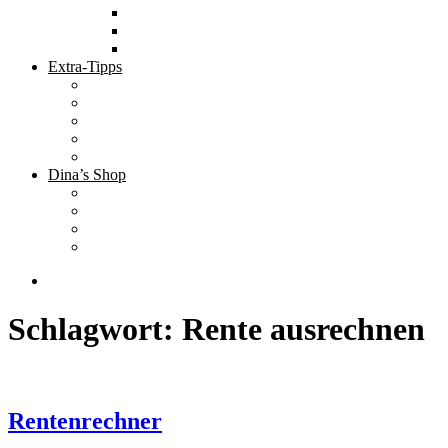
Tolle Hotels
Inspirierende Orte
Bucket List
Extra-Tipps
Die besten Finanzbücher
Newsletter ;-)
Bücher zur Optimierung deines Lebens
Nützliche Tools
Finanzbloggerinnen
Dina’s Shop
Finanzprodukte
Subliminals
Coole Stylz für Investoren
Finanz-Mode
Schlagwort:
Rente ausrechnen
Rentenrechner