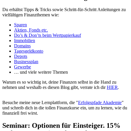
Du erhältst Tipps & Tricks sowie Schritt-für-Schritt Anleitungen zu
vielfältigen Finanzthemen wie:
Sparen
Aktien, Fonds etc.
Do’s & Don’ts beim Wertpapierkauf
Immobilien
Domains
Tagesgeldkonto
Depots
Businessplan
Gewerbe
… und viele weitere Themen
Warum es so wichtig ist, deine Finanzen selbst in die Hand zu
nehmen und weshalb es diesen Blog gibt, verrate ich dir
HIER
.
Besuche meine neue Lernplattform, die "
Erfolgspfade Akademie
"
und schreib dich in die tollen Finanzkurse ein, um zu lernen, wie du
finanziell frei wirst.
Seminar: Optionen für Einsteiger. 15%