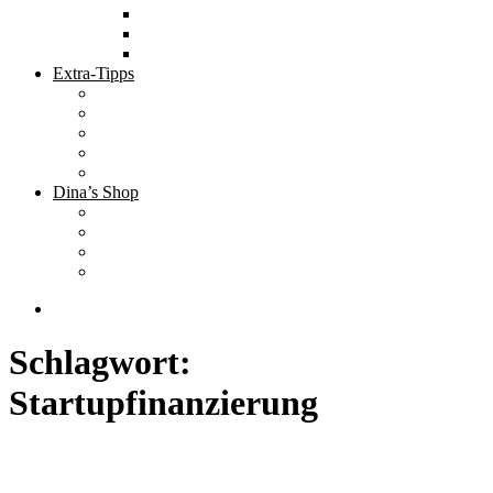
Tolle Hotels
Inspirierende Orte
Bucket List
Extra-Tipps
Die besten Finanzbücher
Newsletter ;-)
Bücher zur Optimierung deines Lebens
Nützliche Tools
Finanzbloggerinnen
Dina’s Shop
Finanzprodukte
Subliminals
Coole Stylz für Investoren
Finanz-Mode
Schlagwort:
Startupfinanzierung