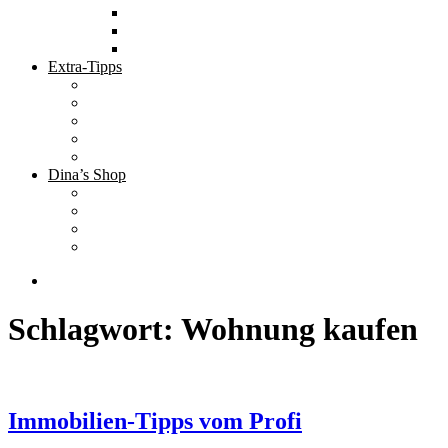
Tolle Hotels
Inspirierende Orte
Bucket List
Extra-Tipps
Die besten Finanzbücher
Newsletter ;-)
Bücher zur Optimierung deines Lebens
Nützliche Tools
Finanzbloggerinnen
Dina’s Shop
Finanzprodukte
Subliminals
Coole Stylz für Investoren
Finanz-Mode
Schlagwort:
Wohnung kaufen
Immobilien-Tipps vom Profi