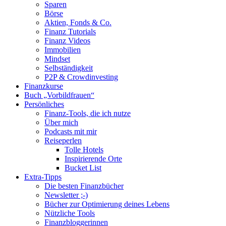
Sparen
Börse
Aktien, Fonds & Co.
Finanz Tutorials
Finanz Videos
Immobilien
Mindset
Selbständigkeit
P2P & Crowdinvesting
Finanzkurse
Buch „Vorbildfrauen“
Persönliches
Finanz-Tools, die ich nutze
Über mich
Podcasts mit mir
Reiseperlen
Tolle Hotels
Inspirierende Orte
Bucket List
Extra-Tipps
Die besten Finanzbücher
Newsletter ;-)
Bücher zur Optimierung deines Lebens
Nützliche Tools
Finanzbloggerinnen