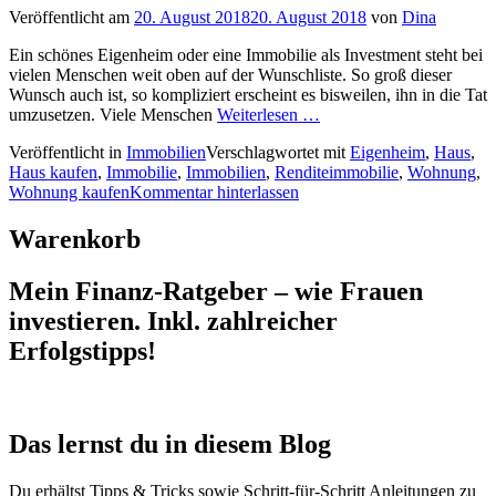
Veröffentlicht am
20. August 2018
20. August 2018
von
Dina
Ein schönes Eigenheim oder eine Immobilie als Investment steht bei
vielen Menschen weit oben auf der Wunschliste. So groß dieser
Wunsch auch ist, so kompliziert erscheint es bisweilen, ihn in die Tat
umzusetzen. Viele Menschen
Weiterlesen …
Veröffentlicht in
Immobilien
Verschlagwortet mit
Eigenheim
,
Haus
,
Haus kaufen
,
Immobilie
,
Immobilien
,
Renditeimmobilie
,
Wohnung
,
Wohnung kaufen
Kommentar hinterlassen
Warenkorb
Mein Finanz-Ratgeber – wie Frauen
investieren. Inkl. zahlreicher
Erfolgstipps!
Das lernst du in diesem Blog
Du erhältst Tipps & Tricks sowie Schritt-für-Schritt Anleitungen zu