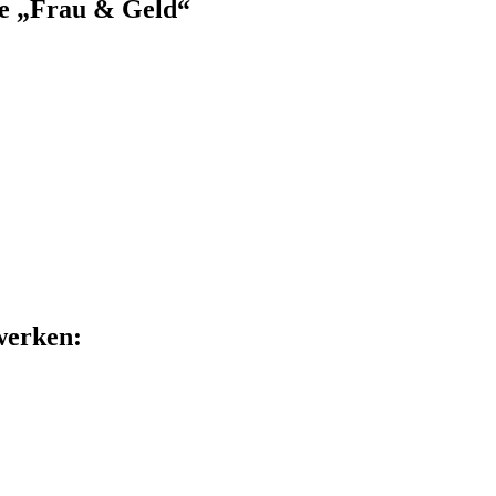
pe „Frau & Geld“
zwerken: