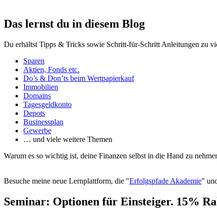
Das lernst du in diesem Blog
Du erhältst Tipps & Tricks sowie Schritt-für-Schritt Anleitungen zu v
Sparen
Aktien, Fonds etc.
Do’s & Don’ts beim Wertpapierkauf
Immobilien
Domains
Tagesgeldkonto
Depots
Businessplan
Gewerbe
… und viele weitere Themen
Warum es so wichtig ist, deine Finanzen selbst in die Hand zu nehmen
Besuche meine neue Lernplattform, die "
Erfolgspfade Akademie
" und
Seminar: Optionen für Einsteiger. 15% Ra