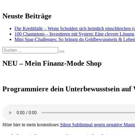
Neuste Beiträge
Die Kreditfalle – Wenn Schulden sich heimlich einschleichen 
100 Champions – Investieren mit System: Eine clevere Lösung 
Mini Spar-Challenges: So bringst du Geldbewusstsein & Leben
Suchen
Suchen
nach:
NEU – Mein Finanz-Mode Shop
Programmiere dein Unterbewusstsein auf 
Höre hier in mein kostenloses
Silent Subliminal gegen negative Mani