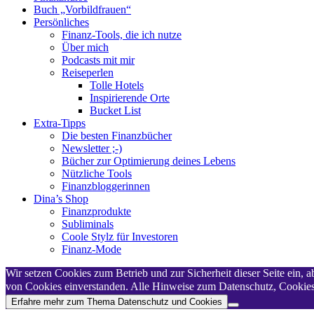
Buch „Vorbildfrauen“
Persönliches
Finanz-Tools, die ich nutze
Über mich
Podcasts mit mir
Reiseperlen
Tolle Hotels
Inspirierende Orte
Bucket List
Extra-Tipps
Die besten Finanzbücher
Newsletter ;-)
Bücher zur Optimierung deines Lebens
Nützliche Tools
Finanzbloggerinnen
Dina’s Shop
Finanzprodukte
Subliminals
Coole Stylz für Investoren
Finanz-Mode
Wir setzen Cookies zum Betrieb und zur Sicherheit dieser Seite ein,
von Cookies einverstanden. Alle Hinweise zum Datenschutz, Cookies,
Erfahre mehr zum Thema Datenschutz und Cookies