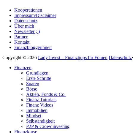
Kooperationen
Impressum/Disclaimer
Datenschutz
Über mich
Newsletter ;-)
Partner
Kontakt
Finanzbloggerinnen
Copyright © 2026
Lady Invest – Finanztipps für Frauen
Datenschutz
Nach
Finanzen
oben
Grundlagen
scrollen
Erste Schritte
Sparen
Börse
Aktien, Fonds & Co.
Finanz Tutorials
Finanz Videos
Immobilien
Mindset
Selbständigkeit
P2P & Crowdinvesting
Finanzkurse