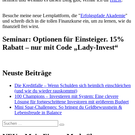
Besuche meine neue Lernplattform, die "
Erfolgspfade Akademie
"
und schreib dich in die tollen Finanzkurse ein, um zu lernen, wie du
finanziell frei wirst.
Seminar: Optionen für Einsteiger. 15%
Rabatt – nur mit Code „Lady-Invest“
Neuste Beiträge
Die Kreditfalle – Wenn Schulden sich heimlich einschleichen
(und wie du wieder rauskommst)
100 Champions – Investieren mit System: Eine clevere
Lösung für fortgeschrittene Investoren mit größerem Budget
Mini Spar-Challenges: So bringst du Geldbewusstsein &
Lebensfreude in Balance
Suchen
Suchen
nach: