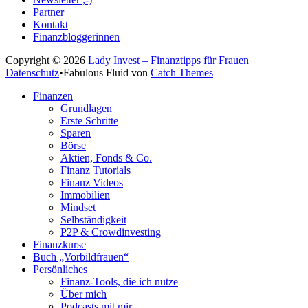
Partner
Kontakt
Finanzbloggerinnen
Copyright © 2026
Lady Invest – Finanztipps für Frauen
Datenschutz
•
Fabulous Fluid von
Catch Themes
Nach
Finanzen
oben
Grundlagen
scrollen
Erste Schritte
Sparen
Börse
Aktien, Fonds & Co.
Finanz Tutorials
Finanz Videos
Immobilien
Mindset
Selbständigkeit
P2P & Crowdinvesting
Finanzkurse
Buch „Vorbildfrauen“
Persönliches
Finanz-Tools, die ich nutze
Über mich
Podcasts mit mir