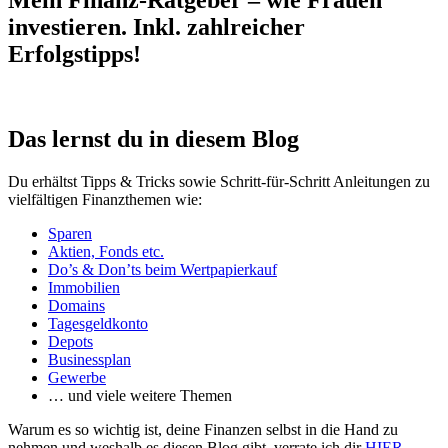
Mein Finanz-Ratgeber – wie Frauen
investieren. Inkl. zahlreicher
Erfolgstipps!
Das lernst du in diesem Blog
Du erhältst Tipps & Tricks sowie Schritt-für-Schritt Anleitungen zu
vielfältigen Finanzthemen wie:
Sparen
Aktien, Fonds etc.
Do’s & Don’ts beim Wertpapierkauf
Immobilien
Domains
Tagesgeldkonto
Depots
Businessplan
Gewerbe
… und viele weitere Themen
Warum es so wichtig ist, deine Finanzen selbst in die Hand zu
nehmen und weshalb es diesen Blog gibt, verrate ich dir
HIER
.