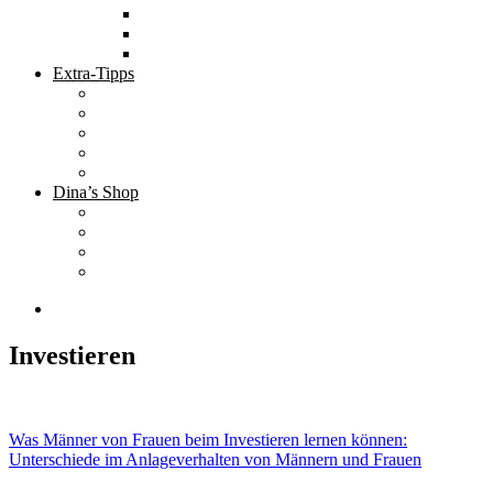
Tolle Hotels
Inspirierende Orte
Bucket List
Extra-Tipps
Die besten Finanzbücher
Newsletter ;-)
Bücher zur Optimierung deines Lebens
Nützliche Tools
Finanzbloggerinnen
Dina’s Shop
Finanzprodukte
Subliminals
Coole Stylz für Investoren
Finanz-Mode
Investieren
Beitragsnavigation
Was Männer von Frauen beim Investieren lernen können:
Unterschiede im Anlageverhalten von Männern und Frauen