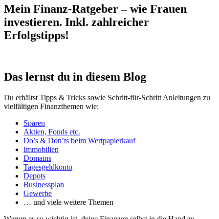
Mein Finanz-Ratgeber – wie Frauen
investieren. Inkl. zahlreicher
Erfolgstipps!
Das lernst du in diesem Blog
Du erhältst Tipps & Tricks sowie Schritt-für-Schritt Anleitungen zu
vielfältigen Finanzthemen wie:
Sparen
Aktien, Fonds etc.
Do’s & Don’ts beim Wertpapierkauf
Immobilien
Domains
Tagesgeldkonto
Depots
Businessplan
Gewerbe
… und viele weitere Themen
Warum es so wichtig ist, deine Finanzen selbst in die Hand zu