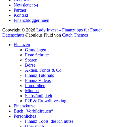
Newsletter ;-)
Partner
Kontakt
Finanzbloggerinnen
Copyright © 2026
Lady Invest – Finanztipps für Frauen
Datenschutz
•
Fabulous Fluid von
Catch Themes
Nach
Finanzen
oben
Grundlagen
scrollen
Erste Schritte
Sparen
Börse
Aktien, Fonds & Co.
Finanz Tutorials
Finanz Videos
Immobilien
Mindset
Selbständigkeit
P2P & Crowdinvesting
Finanzkurse
Buch „Vorbildfrauen“
Persönliches
Finanz-Tools, die ich nutze
Über mich