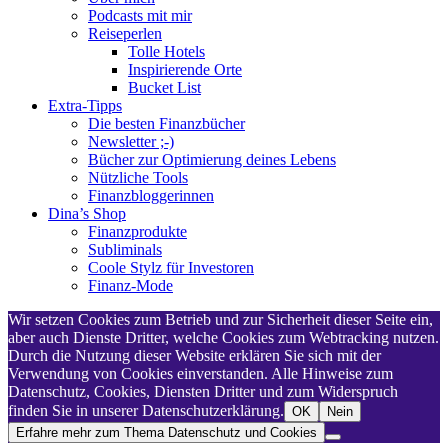
Podcasts mit mir
Reiseperlen
Tolle Hotels
Inspirierende Orte
Bucket List
Extra-Tipps
Die besten Finanzbücher
Newsletter ;-)
Bücher zur Optimierung deines Lebens
Nützliche Tools
Finanzbloggerinnen
Dina’s Shop
Finanzprodukte
Subliminals
Coole Stylz für Investoren
Finanz-Mode
Wir setzen Cookies zum Betrieb und zur Sicherheit dieser Seite ein,
aber auch Dienste Dritter, welche Cookies zum Webtracking nutzen.
Durch die Nutzung dieser Website erklären Sie sich mit der
Verwendung von Cookies einverstanden. Alle Hinweise zum
Datenschutz, Cookies, Diensten Dritter und zum Widerspruch
finden Sie in unserer Datenschutzerklärung.
OK
Nein
Erfahre mehr zum Thema Datenschutz und Cookies