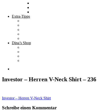
Tolle Hotels
Inspirierende Orte
Bucket List
Extra-Tipps
Die besten Finanzbücher
Newsletter ;-)
Bücher zur Optimierung deines Lebens
Nützliche Tools
Finanzbloggerinnen
Dina’s Shop
Finanzprodukte
Subliminals
Coole Stylz für Investoren
Finanz-Mode
Investor – Herren V-Neck Shirt – 236
Beitragsnavigation
Investor – Herren V-Neck Shirt
Schreibe einen Kommentar