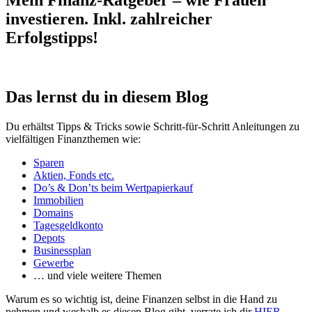
Mein Finanz-Ratgeber – wie Frauen
investieren. Inkl. zahlreicher
Erfolgstipps!
Das lernst du in diesem Blog
Du erhältst Tipps & Tricks sowie Schritt-für-Schritt Anleitungen zu
vielfältigen Finanzthemen wie:
Sparen
Aktien, Fonds etc.
Do’s & Don’ts beim Wertpapierkauf
Immobilien
Domains
Tagesgeldkonto
Depots
Businessplan
Gewerbe
… und viele weitere Themen
Warum es so wichtig ist, deine Finanzen selbst in die Hand zu
nehmen und weshalb es diesen Blog gibt, verrate ich dir
HIER
.