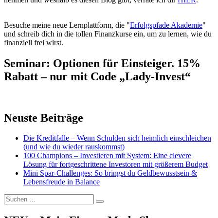
Besuche meine neue Lernplattform, die "
Erfolgspfade Akademie
"
und schreib dich in die tollen Finanzkurse ein, um zu lernen, wie du
finanziell frei wirst.
Seminar: Optionen für Einsteiger. 15%
Rabatt – nur mit Code „Lady-Invest“
Neuste Beiträge
Die Kreditfalle – Wenn Schulden sich heimlich einschleichen
(und wie du wieder rauskommst)
100 Champions – Investieren mit System: Eine clevere
Lösung für fortgeschrittene Investoren mit größerem Budget
Mini Spar-Challenges: So bringst du Geldbewusstsein &
Lebensfreude in Balance
Suchen
Suchen
nach: