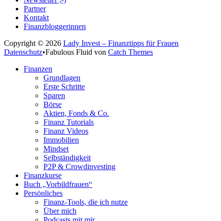
Partner
Kontakt
Finanzbloggerinnen
Copyright © 2026
Lady Invest – Finanztipps für Frauen
Datenschutz
•
Fabulous Fluid von
Catch Themes
Nach
Finanzen
oben
Grundlagen
scrollen
Erste Schritte
Sparen
Börse
Aktien, Fonds & Co.
Finanz Tutorials
Finanz Videos
Immobilien
Mindset
Selbständigkeit
P2P & Crowdinvesting
Finanzkurse
Buch „Vorbildfrauen“
Persönliches
Finanz-Tools, die ich nutze
Über mich
Podcasts mit mir