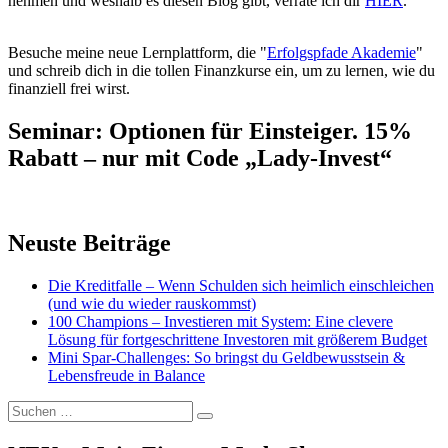
nehmen und weshalb es diesen Blog gibt, verrate ich dir
HIER
.
Besuche meine neue Lernplattform, die "
Erfolgspfade Akademie
"
und schreib dich in die tollen Finanzkurse ein, um zu lernen, wie du
finanziell frei wirst.
Seminar: Optionen für Einsteiger. 15%
Rabatt – nur mit Code „Lady-Invest“
Neuste Beiträge
Die Kreditfalle – Wenn Schulden sich heimlich einschleichen
(und wie du wieder rauskommst)
100 Champions – Investieren mit System: Eine clevere
Lösung für fortgeschrittene Investoren mit größerem Budget
Mini Spar-Challenges: So bringst du Geldbewusstsein &
Lebensfreude in Balance
Suchen
Suchen
nach: