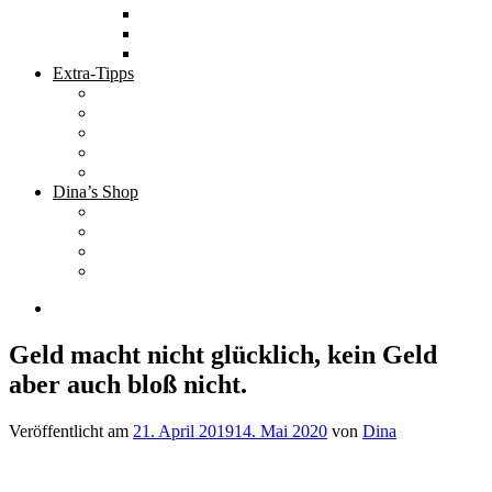
Tolle Hotels
Inspirierende Orte
Bucket List
Extra-Tipps
Die besten Finanzbücher
Newsletter ;-)
Bücher zur Optimierung deines Lebens
Nützliche Tools
Finanzbloggerinnen
Dina’s Shop
Finanzprodukte
Subliminals
Coole Stylz für Investoren
Finanz-Mode
Geld macht nicht glücklich, kein Geld
aber auch bloß nicht.
Veröffentlicht am
21. April 2019
14. Mai 2020
von
Dina