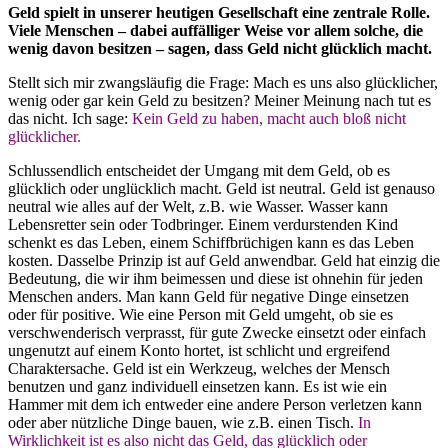
Geld spielt in unserer heutigen Gesellschaft eine zentrale Rolle.
Viele Menschen – dabei auffälliger Weise vor allem solche, die
wenig davon besitzen – sagen, dass Geld nicht glücklich macht.
Stellt sich mir zwangsläufig die Frage: Mach es uns also glücklicher,
wenig oder gar kein Geld zu besitzen? Meiner Meinung nach tut es
das nicht. Ich sage:
Kein Geld zu haben, macht auch bloß nicht
glücklicher.
Schlussendlich entscheidet der Umgang mit dem Geld, ob es
glücklich oder unglücklich macht. Geld ist neutral. Geld ist genauso
neutral wie alles auf der Welt, z.B. wie Wasser. Wasser kann
Lebensretter sein oder Todbringer. Einem verdurstenden Kind
schenkt es das Leben, einem Schiffbrüchigen kann es das Leben
kosten. Dasselbe Prinzip ist auf Geld anwendbar. Geld hat einzig die
Bedeutung, die wir ihm beimessen und diese ist ohnehin für jeden
Menschen anders. Man kann Geld für negative Dinge einsetzen
oder für positive. Wie eine Person mit Geld umgeht, ob sie es
verschwenderisch verprasst, für gute Zwecke einsetzt oder einfach
ungenutzt auf einem Konto hortet, ist schlicht und ergreifend
Charaktersache. Geld ist ein Werkzeug, welches der Mensch
benutzen und ganz individuell einsetzen kann. Es ist wie ein
Hammer mit dem ich entweder eine andere Person verletzen kann
oder aber nützliche Dinge bauen, wie z.B. einen Tisch.
In
Wirklichkeit ist es also nicht das Geld, das glücklich oder