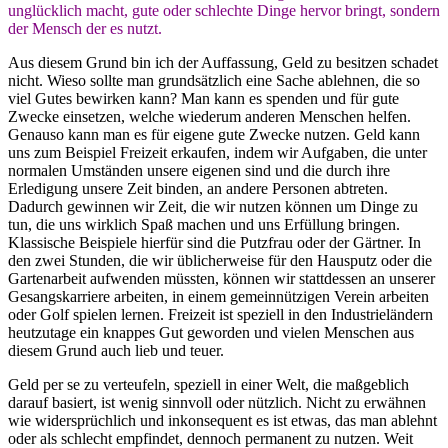
unglücklich macht, gute oder schlechte Dinge hervor bringt, sondern
der Mensch der es nutzt.
Aus diesem Grund bin ich der Auffassung, Geld zu besitzen schadet
nicht. Wieso sollte man grundsätzlich eine Sache ablehnen, die so
viel Gutes bewirken kann? Man kann es spenden und für gute
Zwecke einsetzen, welche wiederum anderen Menschen helfen.
Genauso kann man es für eigene gute Zwecke nutzen. Geld kann
uns zum Beispiel Freizeit erkaufen, indem wir Aufgaben, die unter
normalen Umständen unsere eigenen sind und die durch ihre
Erledigung unsere Zeit binden, an andere Personen abtreten.
Dadurch gewinnen wir Zeit, die wir nutzen können um Dinge zu
tun, die uns wirklich Spaß machen und uns Erfüllung bringen.
Klassische Beispiele hierfür sind die Putzfrau oder der Gärtner. In
den zwei Stunden, die wir üblicherweise für den Hausputz oder die
Gartenarbeit aufwenden müssten, können wir stattdessen an unserer
Gesangskarriere arbeiten, in einem gemeinnützigen Verein arbeiten
oder Golf spielen lernen. Freizeit ist speziell in den Industrieländern
heutzutage ein knappes Gut geworden und vielen Menschen aus
diesem Grund auch lieb und teuer.
Geld per se zu verteufeln, speziell in einer Welt, die maßgeblich
darauf basiert, ist wenig sinnvoll oder nützlich. Nicht zu erwähnen
wie widersprüchlich und inkonsequent es ist etwas, das man ablehnt
oder als schlecht empfindet, dennoch permanent zu nutzen. Weit