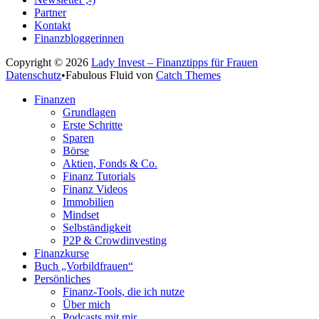
Partner
Kontakt
Finanzbloggerinnen
Copyright © 2026
Lady Invest – Finanztipps für Frauen
Datenschutz
•
Fabulous Fluid von
Catch Themes
Nach
Finanzen
oben
Grundlagen
scrollen
Erste Schritte
Sparen
Börse
Aktien, Fonds & Co.
Finanz Tutorials
Finanz Videos
Immobilien
Mindset
Selbständigkeit
P2P & Crowdinvesting
Finanzkurse
Buch „Vorbildfrauen“
Persönliches
Finanz-Tools, die ich nutze
Über mich
Podcasts mit mir