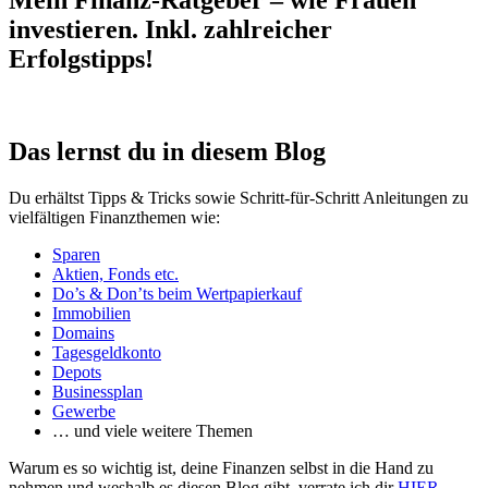
Mein Finanz-Ratgeber – wie Frauen
investieren. Inkl. zahlreicher
Erfolgstipps!
Das lernst du in diesem Blog
Du erhältst Tipps & Tricks sowie Schritt-für-Schritt Anleitungen zu
vielfältigen Finanzthemen wie:
Sparen
Aktien, Fonds etc.
Do’s & Don’ts beim Wertpapierkauf
Immobilien
Domains
Tagesgeldkonto
Depots
Businessplan
Gewerbe
… und viele weitere Themen
Warum es so wichtig ist, deine Finanzen selbst in die Hand zu
nehmen und weshalb es diesen Blog gibt, verrate ich dir
HIER
.