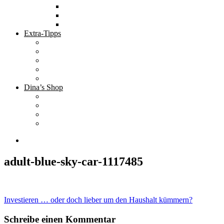
Tolle Hotels
Inspirierende Orte
Bucket List
Extra-Tipps
Die besten Finanzbücher
Newsletter ;-)
Bücher zur Optimierung deines Lebens
Nützliche Tools
Finanzbloggerinnen
Dina’s Shop
Finanzprodukte
Subliminals
Coole Stylz für Investoren
Finanz-Mode
adult-blue-sky-car-1117485
Beitragsnavigation
Investieren … oder doch lieber um den Haushalt kümmern?
Schreibe einen Kommentar