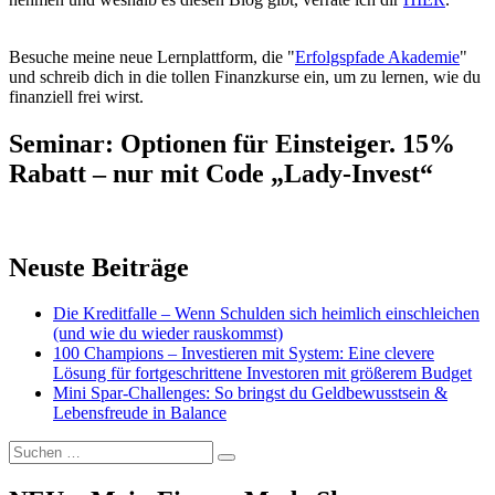
Besuche meine neue Lernplattform, die "
Erfolgspfade Akademie
"
und schreib dich in die tollen Finanzkurse ein, um zu lernen, wie du
finanziell frei wirst.
Seminar: Optionen für Einsteiger. 15%
Rabatt – nur mit Code „Lady-Invest“
Neuste Beiträge
Die Kreditfalle – Wenn Schulden sich heimlich einschleichen
(und wie du wieder rauskommst)
100 Champions – Investieren mit System: Eine clevere
Lösung für fortgeschrittene Investoren mit größerem Budget
Mini Spar-Challenges: So bringst du Geldbewusstsein &
Lebensfreude in Balance
Suchen
Suchen
nach: