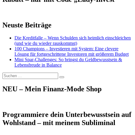
Neuste Beiträge
Die Kreditfalle – Wenn Schulden sich heimlich einschleichen
(und wie du wieder rauskommst)
100 Champions – Investieren mit System: Eine clevere
Lösung für fortgeschrittene Investoren mit größerem Budget
Mini Spar-Challenges: So bringst du Geldbewusstsein &
Lebensfreude in Balance
Suchen
Suchen
nach:
NEU – Mein Finanz-Mode Shop
Programmiere dein Unterbewusstsein auf
Wohlstand – mit meinem Subliminal