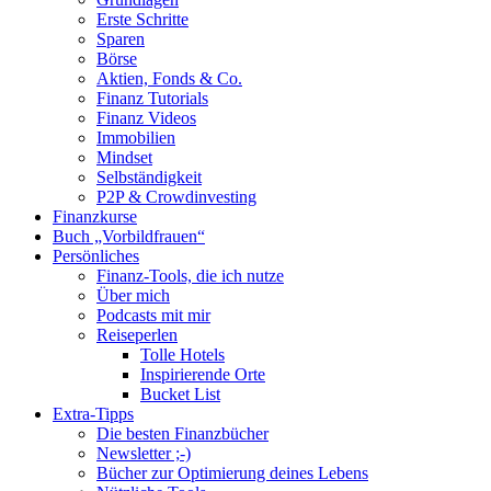
scrollen
Erste Schritte
Sparen
Börse
Aktien, Fonds & Co.
Finanz Tutorials
Finanz Videos
Immobilien
Mindset
Selbständigkeit
P2P & Crowdinvesting
Finanzkurse
Buch „Vorbildfrauen“
Persönliches
Finanz-Tools, die ich nutze
Über mich
Podcasts mit mir
Reiseperlen
Tolle Hotels
Inspirierende Orte
Bucket List
Extra-Tipps
Die besten Finanzbücher
Newsletter ;-)
Bücher zur Optimierung deines Lebens