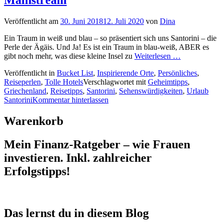
Veröffentlicht am
30. Juni 2018
12. Juli 2020
von
Dina
Ein Traum in weiß und blau – so präsentiert sich uns Santorini – die
Perle der Ägäis. Und Ja! Es ist ein Traum in blau-weiß, ABER es
gibt noch mehr, was diese kleine Insel zu
Weiterlesen …
Veröffentlicht in
Bucket List
,
Inspirierende Orte
,
Persönliches
,
Reiseperlen
,
Tolle Hotels
Verschlagwortet mit
Geheimtipps
,
Griechenland
,
Reisetipps
,
Santorini
,
Sehenswürdigkeiten
,
Urlaub
Santorini
Kommentar hinterlassen
Warenkorb
Mein Finanz-Ratgeber – wie Frauen
investieren. Inkl. zahlreicher
Erfolgstipps!
Das lernst du in diesem Blog