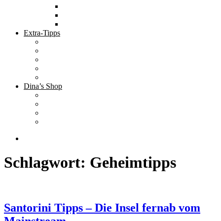
Tolle Hotels
Inspirierende Orte
Bucket List
Extra-Tipps
Die besten Finanzbücher
Newsletter ;-)
Bücher zur Optimierung deines Lebens
Nützliche Tools
Finanzbloggerinnen
Dina’s Shop
Finanzprodukte
Subliminals
Coole Stylz für Investoren
Finanz-Mode
Schlagwort:
Geheimtipps
Santorini Tipps – Die Insel fernab vom
Mainstream